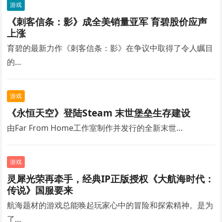
游戏
《刺客信条：影》成全美销量亚军 育碧股价应声
上涨
育碧的最新力作《刺客信条：影》在争议中取得了令人瞩目
的…
游戏
《永恒天空》登陆Steam 末世堡垒生存建设
由Far From Home工作室制作并发行的全新末世…
游戏
灵犀光荣再牵手，经典IP正版授权《大航海时代：
传说》国服要来
航海题材的游戏总能唤起玩家心中的冒险和探索精神。是为
了…