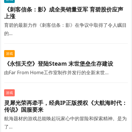
《刺客信条：影》成全美销量亚军 育碧股价应声
上涨
育碧的最新力作《刺客信条：影》在争议中取得了令人瞩目
的…
游戏
《永恒天空》登陆Steam 末世堡垒生存建设
由Far From Home工作室制作并发行的全新末世…
游戏
灵犀光荣再牵手，经典IP正版授权《大航海时代：
传说》国服要来
航海题材的游戏总能唤起玩家心中的冒险和探索精神。是为
了…