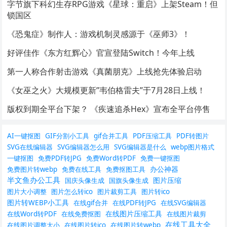
字节旗下科幻生存RPG游戏《星球：重启》上架Steam！但
锁国区
《恐鬼症》制作人：游戏机制灵感源于《巫师3》！
好评佳作《东方红辉心》官宣登陆Switch！今年上线
第一人称合作射击游戏《真菌朋克》上线抢先体验启动
《女巫之火》大规模更新”韦伯格雷夫”于7月28日上线！
版权到期全平台下架？ 《疾速追杀Hex》宣布全平台停售
AI一键抠图
GIF分割小工具
gif合并工具
PDF压缩工具
PDF转图片
SVG在线编辑器
SVG编辑器怎么用
SVG编辑器是什么
webp图片格式
一键抠图
免费PDF转JPG
免费Word转PDF
免费一键抠图
办公神器
免费图片转webp
免费在线工具
免费抠图工具
半文鱼办公工具
图片压缩
国庆头像生成
国旗头像生成
图片大小调整
图片怎么转ico
图片裁剪工具
图片转ico
图片转WEBP小工具
在线gif合并
在线PDF转JPG
在线SVG编辑器
在线图片压缩工具
在线Word转PDF
在线免费抠图
在线图片裁剪
在线工具大全
在线图片调整大小
在线图片转ico
在线图片转webp