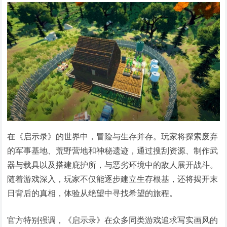
在《启示录》的世界中，冒险与生存并存。玩家将探索废弃
的军事基地、荒野营地和神秘遗迹，通过搜刮资源、制作武
器与载具以及搭建庇护所，与恶劣环境中的敌人展开战斗。
随着游戏深入，玩家不仅能逐步建立生存根基，还将揭开末
日背后的真相，体验从绝望中寻找希望的旅程。
官方特别强调，《启示录》在众多同类游戏追求写实画风的