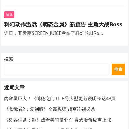
游戏
科幻动作游戏《病态金属》新预告 主角大战Boss
近日，开发商SCREEN JUICE发布了科幻题材Ro…
搜索
搜索
近期文章
内容量巨大！《博德之门3》8号大型更新说明长达48页
《鬼武者2：复刻版》全新视频 超爽连锁必杀
《刺客信条：影》成全美销量亚军 育碧股价应声上涨