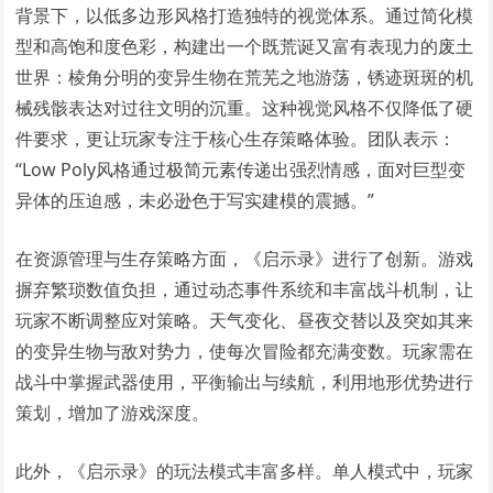
背景下，以低多边形风格打造独特的视觉体系。通过简化模
型和高饱和度色彩，构建出一个既荒诞又富有表现力的废土
世界：棱角分明的变异生物在荒芜之地游荡，锈迹斑斑的机
械残骸表达对过往文明的沉重。这种视觉风格不仅降低了硬
件要求，更让玩家专注于核心生存策略体验。团队表示：
“Low Poly风格通过极简元素传递出强烈情感，面对巨型变
异体的压迫感，未必逊色于写实建模的震撼。”
在资源管理与生存策略方面，《启示录》进行了创新。游戏
摒弃繁琐数值负担，通过动态事件系统和丰富战斗机制，让
玩家不断调整应对策略。天气变化、昼夜交替以及突如其来
的变异生物与敌对势力，使每次冒险都充满变数。玩家需在
战斗中掌握武器使用，平衡输出与续航，利用地形优势进行
策划，增加了游戏深度。
此外，《启示录》的玩法模式丰富多样。单人模式中，玩家