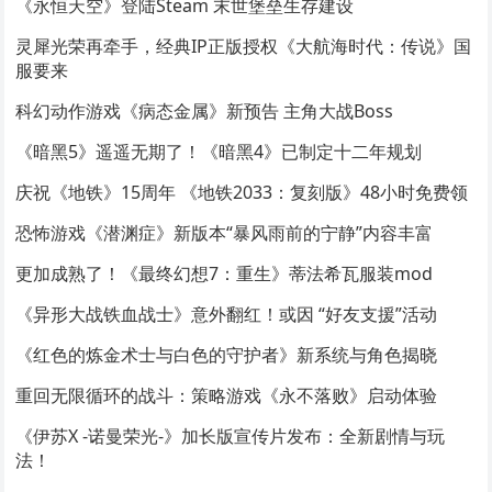
《永恒天空》登陆Steam 末世堡垒生存建设
灵犀光荣再牵手，经典IP正版授权《大航海时代：传说》国
服要来
科幻动作游戏《病态金属》新预告 主角大战Boss
《暗黑5》遥遥无期了！《暗黑4》已制定十二年规划
庆祝《地铁》15周年 《地铁2033：复刻版》48小时免费领
恐怖游戏《潜渊症》新版本“暴风雨前的宁静”内容丰富
更加成熟了！《最终幻想7：重生》蒂法希瓦服装mod
《异形大战铁血战士》意外翻红！或因 “好友支援”活动
《红色的炼金术士与白色的守护者》新系统与角色揭晓
重回无限循环的战斗：策略游戏《永不落败》启动体验
《伊苏X -诺曼荣光-》加长版宣传片发布：全新剧情与玩
法！