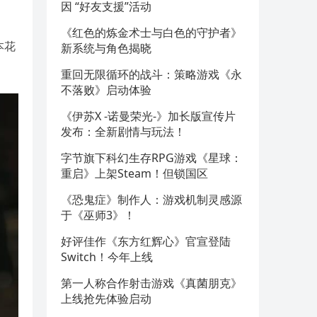
因 “好友支援”活动
《红色的炼金术士与白色的守护者》
本花
新系统与角色揭晓
重回无限循环的战斗：策略游戏《永
不落败》启动体验
《伊苏X -诺曼荣光-》加长版宣传片
发布：全新剧情与玩法！
字节旗下科幻生存RPG游戏《星球：
重启》上架Steam！但锁国区
《恐鬼症》制作人：游戏机制灵感源
于《巫师3》！
好评佳作《东方红辉心》官宣登陆
Switch！今年上线
第一人称合作射击游戏《真菌朋克》
上线抢先体验启动