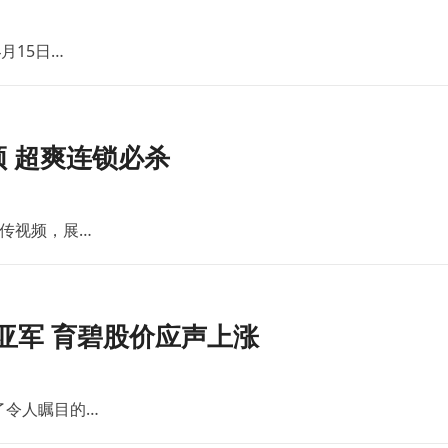
月15日…
 超爽连锁必杀
传视频，展…
亚军 育碧股价应声上涨
了令人瞩目的…