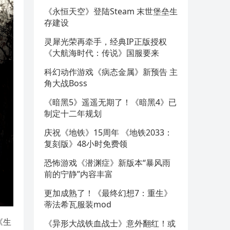
《永恒天空》登陆Steam 末世堡垒生
存建设
灵犀光荣再牵手，经典IP正版授权
《大航海时代：传说》国服要来
科幻动作游戏《病态金属》新预告 主
角大战Boss
《暗黑5》遥遥无期了！《暗黑4》已
制定十二年规划
庆祝《地铁》15周年 《地铁2033：
复刻版》48小时免费领
恐怖游戏《潜渊症》新版本“暴风雨
前的宁静”内容丰富
更加成熟了！《最终幻想7：重生》
蒂法希瓦服装mod
《生
《异形大战铁血战士》意外翻红！或