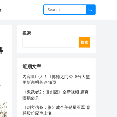
全
搜索
搜索
解
近期文章
内容量巨大！《博德之门3》8号大型
更新说明长达48页
戏。
《鬼武者2：复刻版》全新视频 超爽
连锁必杀
《刺客信条：影》成全美销量亚军 育
碧股价应声上涨