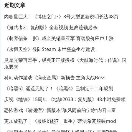
近期文章
内容量巨大！《博德之门3》8号大型更新说明长达48页
《鬼武者2：复刻版》全新视频 超爽连锁必杀
《刺客信条：影》成全美销量亚军 育碧股价应声上涨
《永恒天空》登陆Steam 末世堡垒生存建设
灵犀光荣再牵手，经典IP正版授权《大航海时代：传说》国
服要来
科幻动作游戏《病态金属》新预告 主角大战Boss
《暗黑5》遥遥无期了！《暗黑4》已制定十二年规划
庆祝《地铁》15周年 《地铁2033：复刻版》48小时免费领
恐怖游戏《潜渊症》新版本“暴风雨前的宁静”内容丰富
更加成熟了！《最终幻想7：重生》蒂法希瓦服装mod