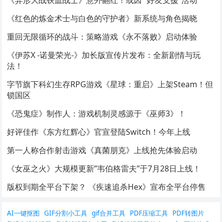
《异形大战铁血战士》意外翻红！或因 “好友支援”活动
《红色的炼金术士与白色的守护者》新系统与角色揭晓
重回无限循环的战斗：策略游戏《永不落败》启动体验
《伊苏X -诺曼荣光-》加长版宣传片发布：全新剧情与玩
法！
字节旗下科幻生存RPG游戏《星球：重启》上架Steam！但
锁国区
《恐鬼症》制作人：游戏机制灵感源于《巫师3》！
好评佳作《东方红辉心》官宣登陆Switch！今年上线
第一人称合作射击游戏《真菌朋克》上线抢先体验启动
《女巫之火》大规模更新”韦伯格雷夫”于7月28日上线！
版权到期全平台下架？ 《疾速追杀Hex》宣布全平台停售
AI一键抠图
GIF分割小工具
gif合并工具
PDF压缩工具
PDF转图片