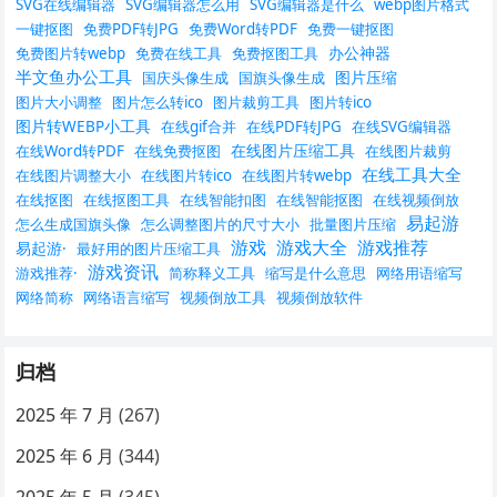
SVG在线编辑器
SVG编辑器怎么用
SVG编辑器是什么
webp图片格式
一键抠图
免费PDF转JPG
免费Word转PDF
免费一键抠图
办公神器
免费图片转webp
免费在线工具
免费抠图工具
半文鱼办公工具
图片压缩
国庆头像生成
国旗头像生成
图片大小调整
图片怎么转ico
图片裁剪工具
图片转ico
图片转WEBP小工具
在线gif合并
在线PDF转JPG
在线SVG编辑器
在线图片压缩工具
在线Word转PDF
在线免费抠图
在线图片裁剪
在线工具大全
在线图片调整大小
在线图片转ico
在线图片转webp
在线抠图
在线抠图工具
在线智能扣图
在线智能抠图
在线视频倒放
易起游
怎么生成国旗头像
怎么调整图片的尺寸大小
批量图片压缩
游戏
游戏大全
游戏推荐
易起游·
最好用的图片压缩工具
游戏资讯
游戏推荐·
简称释义工具
缩写是什么意思
网络用语缩写
网络简称
网络语言缩写
视频倒放工具
视频倒放软件
归档
2025 年 7 月
(267)
2025 年 6 月
(344)