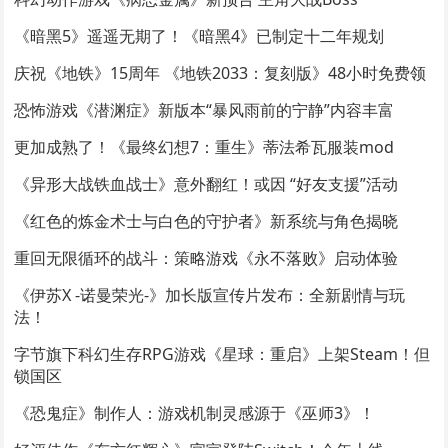
《暗黑5》遥遥无期了！《暗黑4》已制定十二年规划
庆祝《地铁》15周年 《地铁2033：复刻版》48小时免费领
恐怖游戏《潜渊症》新版本“暴风雨前的宁静”内容丰富
更加成熟了！《最终幻想7：重生》蒂法希瓦服装mod
《异形大战铁血战士》意外翻红！或因 “好友支援”活动
《红色的炼金术士与白色的守护者》新系统与角色揭晓
重回无限循环的战斗：策略游戏《永不落败》启动体验
《伊苏X -诺曼荣光-》加长版宣传片发布：全新剧情与玩
法！
字节旗下科幻生存RPG游戏《星球：重启》上架Steam！但
锁国区
《恐鬼症》制作人：游戏机制灵感源于《巫师3》！