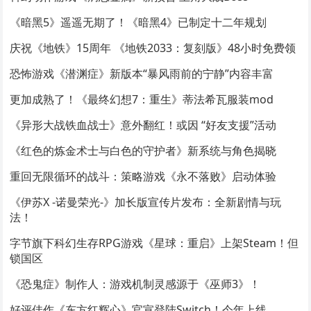
《暗黑5》遥遥无期了！《暗黑4》已制定十二年规划
庆祝《地铁》15周年 《地铁2033：复刻版》48小时免费领
恐怖游戏《潜渊症》新版本“暴风雨前的宁静”内容丰富
更加成熟了！《最终幻想7：重生》蒂法希瓦服装mod
《异形大战铁血战士》意外翻红！或因 “好友支援”活动
《红色的炼金术士与白色的守护者》新系统与角色揭晓
重回无限循环的战斗：策略游戏《永不落败》启动体验
《伊苏X -诺曼荣光-》加长版宣传片发布：全新剧情与玩
法！
字节旗下科幻生存RPG游戏《星球：重启》上架Steam！但
锁国区
《恐鬼症》制作人：游戏机制灵感源于《巫师3》！
好评佳作《东方红辉心》官宣登陆Switch！今年上线