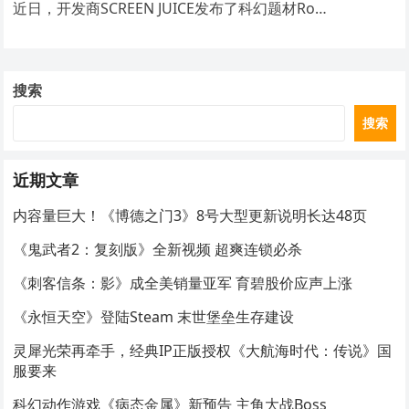
近日，开发商SCREEN JUICE发布了科幻题材Ro…
搜索
搜索
近期文章
内容量巨大！《博德之门3》8号大型更新说明长达48页
《鬼武者2：复刻版》全新视频 超爽连锁必杀
《刺客信条：影》成全美销量亚军 育碧股价应声上涨
《永恒天空》登陆Steam 末世堡垒生存建设
灵犀光荣再牵手，经典IP正版授权《大航海时代：传说》国
服要来
科幻动作游戏《病态金属》新预告 主角大战Boss