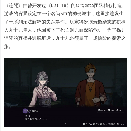
《连咒》由曾开发过《List118》的Orgesta团队精心打造。
游戏的背景设定在一个名为S市的神秘城市，这里接连发生
了一系列无法解释的失踪事件。玩家将扮演悬疑杂志的撰稿
人九十九隼人，他因被下了死亡诅咒而深陷危机。为了揭开
诅咒的真相并逃脱厄运，九十九必须展开一场惊险的探索之
旅。