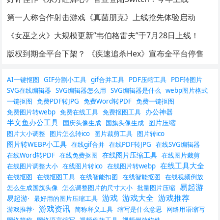
第一人称合作射击游戏《真菌朋克》上线抢先体验启动
《女巫之火》大规模更新”韦伯格雷夫”于7月28日上线！
版权到期全平台下架？ 《疾速追杀Hex》宣布全平台停售
AI一键抠图
GIF分割小工具
gif合并工具
PDF压缩工具
PDF转图片
SVG在线编辑器
SVG编辑器怎么用
SVG编辑器是什么
webp图片格式
一键抠图
免费PDF转JPG
免费Word转PDF
免费一键抠图
办公神器
免费图片转webp
免费在线工具
免费抠图工具
半文鱼办公工具
图片压缩
国庆头像生成
国旗头像生成
图片大小调整
图片怎么转ico
图片裁剪工具
图片转ico
图片转WEBP小工具
在线gif合并
在线PDF转JPG
在线SVG编辑器
在线图片压缩工具
在线Word转PDF
在线免费抠图
在线图片裁剪
在线工具大全
在线图片调整大小
在线图片转ico
在线图片转webp
在线抠图
在线抠图工具
在线智能扣图
在线智能抠图
在线视频倒放
易起游
怎么生成国旗头像
怎么调整图片的尺寸大小
批量图片压缩
游戏
游戏大全
游戏推荐
易起游·
最好用的图片压缩工具
游戏资讯
游戏推荐·
简称释义工具
缩写是什么意思
网络用语缩写