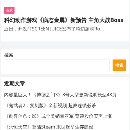
游戏
科幻动作游戏《病态金属》新预告 主角大战Boss
近日，开发商SCREEN JUICE发布了科幻题材Ro…
搜索
搜索
近期文章
内容量巨大！《博德之门3》8号大型更新说明长达48页
《鬼武者2：复刻版》全新视频 超爽连锁必杀
《刺客信条：影》成全美销量亚军 育碧股价应声上涨
《永恒天空》登陆Steam 末世堡垒生存建设