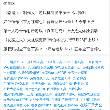
锁国区
《恐鬼症》制作人：游戏机制灵感源于《巫师3》！
好评佳作《东方红辉心》官宣登陆Switch！今年上线
第一人称合作射击游戏《真菌朋克》上线抢先体验启动
《女巫之火》大规模更新”韦伯格雷夫”于7月28日上线！
版权到期全平台下架？ 《疾速追杀Hex》宣布全平台停售
AI一键抠图
GIF分割小工具
gif合并工具
PDF压缩工具
PDF转图片
SVG在线编辑器
SVG编辑器怎么用
SVG编辑器是什么
webp图片格式
一键抠图
免费PDF转JPG
免费Word转PDF
免费一键抠图
办公神器
免费图片转webp
免费在线工具
免费抠图工具
半文鱼办公工具
图片压缩
国庆头像生成
国旗头像生成
图片大小调整
图片怎么转ico
图片裁剪工具
图片转ico
图片转WEBP小工具
在线gif合并
在线PDF转JPG
在线SVG编辑器
在线图片压缩工具
在线Word转PDF
在线免费抠图
在线图片裁剪
在线工具大全
在线图片调整大小
在线图片转ico
在线图片转webp