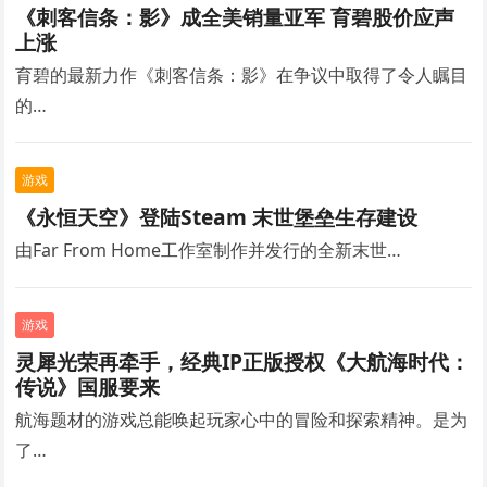
《刺客信条：影》成全美销量亚军 育碧股价应声
上涨
育碧的最新力作《刺客信条：影》在争议中取得了令人瞩目
的…
游戏
《永恒天空》登陆Steam 末世堡垒生存建设
由Far From Home工作室制作并发行的全新末世…
游戏
灵犀光荣再牵手，经典IP正版授权《大航海时代：
传说》国服要来
航海题材的游戏总能唤起玩家心中的冒险和探索精神。是为
了…