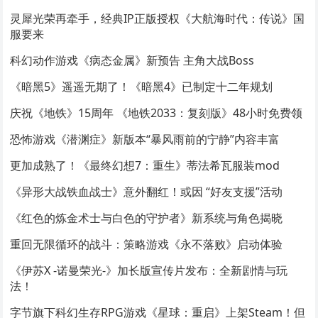
灵犀光荣再牵手，经典IP正版授权《大航海时代：传说》国
服要来
科幻动作游戏《病态金属》新预告 主角大战Boss
《暗黑5》遥遥无期了！《暗黑4》已制定十二年规划
庆祝《地铁》15周年 《地铁2033：复刻版》48小时免费领
恐怖游戏《潜渊症》新版本“暴风雨前的宁静”内容丰富
更加成熟了！《最终幻想7：重生》蒂法希瓦服装mod
《异形大战铁血战士》意外翻红！或因 “好友支援”活动
《红色的炼金术士与白色的守护者》新系统与角色揭晓
重回无限循环的战斗：策略游戏《永不落败》启动体验
《伊苏X -诺曼荣光-》加长版宣传片发布：全新剧情与玩
法！
字节旗下科幻生存RPG游戏《星球：重启》上架Steam！但