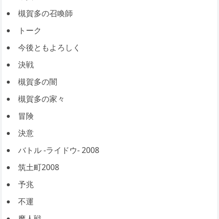
槻賀多の召喚師
トーク
今後ともよろしく
決戦
槻賀多の闇
槻賀多の家々
冒険
決意
バトル -ライドウ- 2008
筑土町2008
予兆
不運
魔人戦