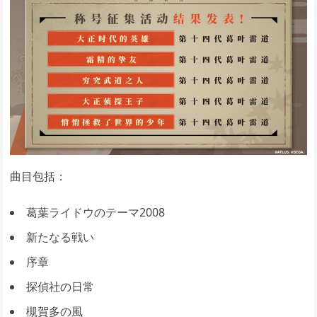
曲目包括：
葛葉ライドウのテーマ2008
新たなる戦い
序章
探偵社の日常
槻賀多の風