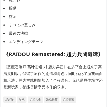
胎動
啓示
すべての悲しみ
最後の決戦
エンディングテーマ
《RAIDOU Remastered: 超力兵团奇谭》
《恶魔召唤师 葛叶雷道 对 超力兵团》在多平台上迎来了高
清复刻版，保留了原作的剧情和角色，同时优化了游戏画面
和玩法，并为主线剧情加入了全程语音。无论是原作粉丝还
是新玩家，都能尽情享受本作的乐趣。
易起游
游戏
游戏大全
游戏推荐
游戏资讯