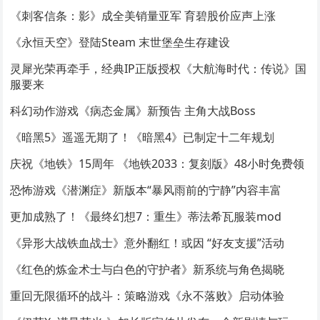
《刺客信条：影》成全美销量亚军 育碧股价应声上涨
《永恒天空》登陆Steam 末世堡垒生存建设
灵犀光荣再牵手，经典IP正版授权《大航海时代：传说》国
服要来
科幻动作游戏《病态金属》新预告 主角大战Boss
《暗黑5》遥遥无期了！《暗黑4》已制定十二年规划
庆祝《地铁》15周年 《地铁2033：复刻版》48小时免费领
恐怖游戏《潜渊症》新版本“暴风雨前的宁静”内容丰富
更加成熟了！《最终幻想7：重生》蒂法希瓦服装mod
《异形大战铁血战士》意外翻红！或因 “好友支援”活动
《红色的炼金术士与白色的守护者》新系统与角色揭晓
重回无限循环的战斗：策略游戏《永不落败》启动体验