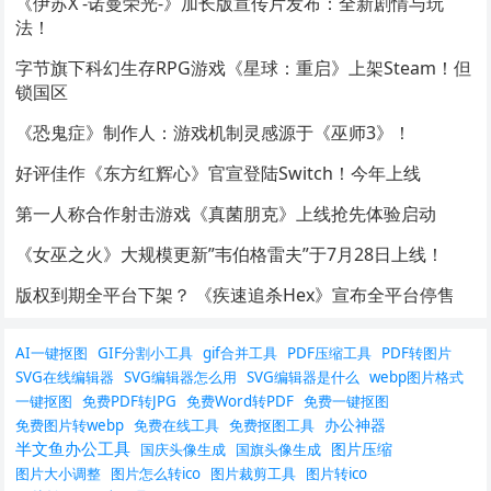
《伊苏X -诺曼荣光-》加长版宣传片发布：全新剧情与玩
法！
字节旗下科幻生存RPG游戏《星球：重启》上架Steam！但
锁国区
《恐鬼症》制作人：游戏机制灵感源于《巫师3》！
好评佳作《东方红辉心》官宣登陆Switch！今年上线
第一人称合作射击游戏《真菌朋克》上线抢先体验启动
《女巫之火》大规模更新”韦伯格雷夫”于7月28日上线！
版权到期全平台下架？ 《疾速追杀Hex》宣布全平台停售
AI一键抠图
GIF分割小工具
gif合并工具
PDF压缩工具
PDF转图片
SVG在线编辑器
SVG编辑器怎么用
SVG编辑器是什么
webp图片格式
一键抠图
免费PDF转JPG
免费Word转PDF
免费一键抠图
办公神器
免费图片转webp
免费在线工具
免费抠图工具
半文鱼办公工具
图片压缩
国庆头像生成
国旗头像生成
图片大小调整
图片怎么转ico
图片裁剪工具
图片转ico