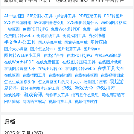
版权到期全平台下架？ 《疾速追杀Hex》宣布全平台停售
AI一键抠图
GIF分割小工具
gif合并工具
PDF压缩工具
PDF转图片
SVG在线编辑器
SVG编辑器怎么用
SVG编辑器是什么
webp图片格式
一键抠图
免费PDF转JPG
免费Word转PDF
免费一键抠图
办公神器
免费图片转webp
免费在线工具
免费抠图工具
半文鱼办公工具
图片压缩
国庆头像生成
国旗头像生成
图片大小调整
图片怎么转ico
图片裁剪工具
图片转ico
图片转WEBP小工具
在线gif合并
在线PDF转JPG
在线SVG编辑器
在线图片压缩工具
在线Word转PDF
在线免费抠图
在线图片裁剪
在线工具大全
在线图片调整大小
在线图片转ico
在线图片转webp
在线抠图
在线抠图工具
在线智能扣图
在线智能抠图
在线视频倒放
易起游
怎么生成国旗头像
怎么调整图片的尺寸大小
批量图片压缩
游戏
游戏大全
游戏推荐
易起游·
最好用的图片压缩工具
游戏资讯
游戏推荐·
简称释义工具
缩写是什么意思
网络用语缩写
网络简称
网络语言缩写
视频倒放工具
视频倒放软件
归档
2025 年 7 月
(267)