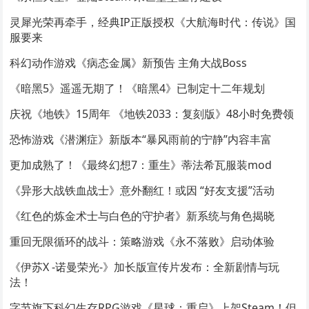
灵犀光荣再牵手，经典IP正版授权《大航海时代：传说》国
服要来
科幻动作游戏《病态金属》新预告 主角大战Boss
《暗黑5》遥遥无期了！《暗黑4》已制定十二年规划
庆祝《地铁》15周年 《地铁2033：复刻版》48小时免费领
恐怖游戏《潜渊症》新版本“暴风雨前的宁静”内容丰富
更加成熟了！《最终幻想7：重生》蒂法希瓦服装mod
《异形大战铁血战士》意外翻红！或因 “好友支援”活动
《红色的炼金术士与白色的守护者》新系统与角色揭晓
重回无限循环的战斗：策略游戏《永不落败》启动体验
《伊苏X -诺曼荣光-》加长版宣传片发布：全新剧情与玩
法！
字节旗下科幻生存RPG游戏《星球：重启》上架Steam！但