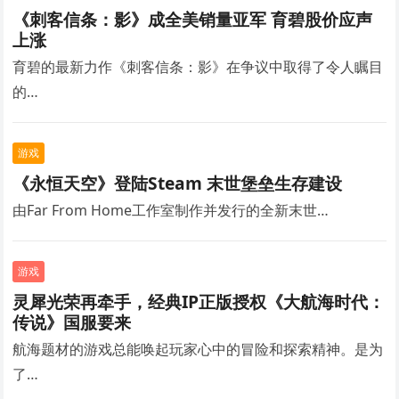
《刺客信条：影》成全美销量亚军 育碧股价应声
上涨
育碧的最新力作《刺客信条：影》在争议中取得了令人瞩目
的…
游戏
《永恒天空》登陆Steam 末世堡垒生存建设
由Far From Home工作室制作并发行的全新末世…
游戏
灵犀光荣再牵手，经典IP正版授权《大航海时代：
传说》国服要来
航海题材的游戏总能唤起玩家心中的冒险和探索精神。是为
了…