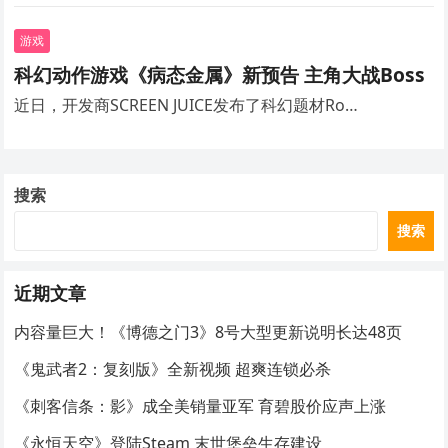
游戏
科幻动作游戏《病态金属》新预告 主角大战Boss
近日，开发商SCREEN JUICE发布了科幻题材Ro…
搜索
搜索
近期文章
内容量巨大！《博德之门3》8号大型更新说明长达48页
《鬼武者2：复刻版》全新视频 超爽连锁必杀
《刺客信条：影》成全美销量亚军 育碧股价应声上涨
《永恒天空》登陆Steam 末世堡垒生存建设