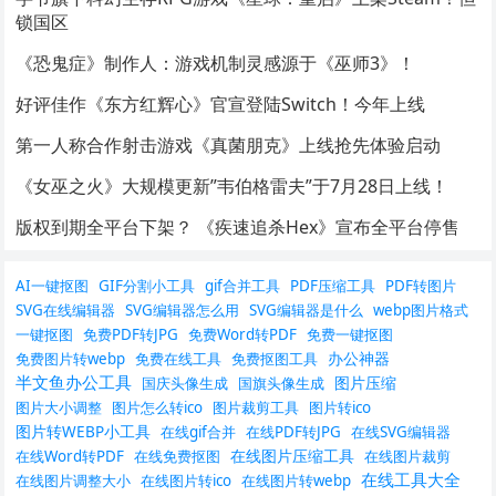
锁国区
《恐鬼症》制作人：游戏机制灵感源于《巫师3》！
好评佳作《东方红辉心》官宣登陆Switch！今年上线
第一人称合作射击游戏《真菌朋克》上线抢先体验启动
《女巫之火》大规模更新”韦伯格雷夫”于7月28日上线！
版权到期全平台下架？ 《疾速追杀Hex》宣布全平台停售
AI一键抠图
GIF分割小工具
gif合并工具
PDF压缩工具
PDF转图片
SVG在线编辑器
SVG编辑器怎么用
SVG编辑器是什么
webp图片格式
一键抠图
免费PDF转JPG
免费Word转PDF
免费一键抠图
办公神器
免费图片转webp
免费在线工具
免费抠图工具
半文鱼办公工具
图片压缩
国庆头像生成
国旗头像生成
图片大小调整
图片怎么转ico
图片裁剪工具
图片转ico
图片转WEBP小工具
在线gif合并
在线PDF转JPG
在线SVG编辑器
在线图片压缩工具
在线Word转PDF
在线免费抠图
在线图片裁剪
在线工具大全
在线图片调整大小
在线图片转ico
在线图片转webp