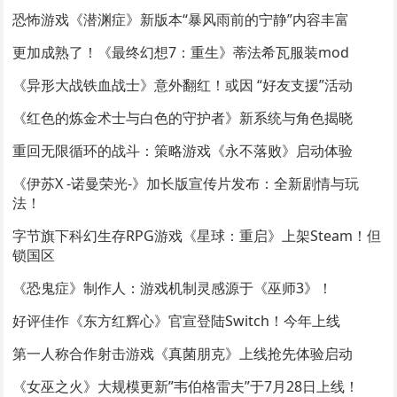
恐怖游戏《潜渊症》新版本“暴风雨前的宁静”内容丰富
更加成熟了！《最终幻想7：重生》蒂法希瓦服装mod
《异形大战铁血战士》意外翻红！或因 “好友支援”活动
《红色的炼金术士与白色的守护者》新系统与角色揭晓
重回无限循环的战斗：策略游戏《永不落败》启动体验
《伊苏X -诺曼荣光-》加长版宣传片发布：全新剧情与玩
法！
字节旗下科幻生存RPG游戏《星球：重启》上架Steam！但
锁国区
《恐鬼症》制作人：游戏机制灵感源于《巫师3》！
好评佳作《东方红辉心》官宣登陆Switch！今年上线
第一人称合作射击游戏《真菌朋克》上线抢先体验启动
《女巫之火》大规模更新”韦伯格雷夫”于7月28日上线！