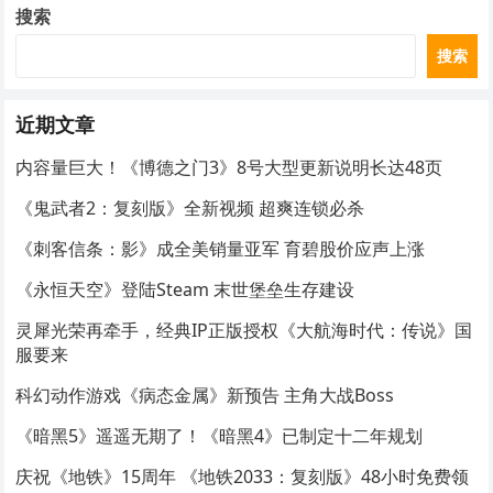
搜索
搜索
近期文章
内容量巨大！《博德之门3》8号大型更新说明长达48页
《鬼武者2：复刻版》全新视频 超爽连锁必杀
《刺客信条：影》成全美销量亚军 育碧股价应声上涨
《永恒天空》登陆Steam 末世堡垒生存建设
灵犀光荣再牵手，经典IP正版授权《大航海时代：传说》国
服要来
科幻动作游戏《病态金属》新预告 主角大战Boss
《暗黑5》遥遥无期了！《暗黑4》已制定十二年规划
庆祝《地铁》15周年 《地铁2033：复刻版》48小时免费领