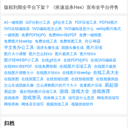
版权到期全平台下架？ 《疾速追杀Hex》宣布全平台停售
AI一键抠图
GIF分割小工具
gif合并工具
PDF压缩工具
PDF转图片
SVG在线编辑器
SVG编辑器怎么用
SVG编辑器是什么
webp图片格式
一键抠图
免费PDF转JPG
免费Word转PDF
免费一键抠图
办公神器
免费图片转webp
免费在线工具
免费抠图工具
半文鱼办公工具
图片压缩
国庆头像生成
国旗头像生成
图片大小调整
图片怎么转ico
图片裁剪工具
图片转ico
图片转WEBP小工具
在线gif合并
在线PDF转JPG
在线SVG编辑器
在线图片压缩工具
在线Word转PDF
在线免费抠图
在线图片裁剪
在线工具大全
在线图片调整大小
在线图片转ico
在线图片转webp
在线抠图
在线抠图工具
在线智能扣图
在线智能抠图
在线视频倒放
易起游
怎么生成国旗头像
怎么调整图片的尺寸大小
批量图片压缩
游戏
游戏大全
游戏推荐
易起游·
最好用的图片压缩工具
游戏资讯
游戏推荐·
简称释义工具
缩写是什么意思
网络用语缩写
网络简称
网络语言缩写
视频倒放工具
视频倒放软件
归档