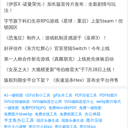
《伊苏X -诺曼荣光-》加长版宣传片发布：全新剧情与玩
法！
字节旗下科幻生存RPG游戏《星球：重启》上架Steam！但
锁国区
《恐鬼症》制作人：游戏机制灵感源于《巫师3》！
好评佳作《东方红辉心》官宣登陆Switch！今年上线
第一人称合作射击游戏《真菌朋克》上线抢先体验启动
《女巫之火》大规模更新”韦伯格雷夫”于7月28日上线！
版权到期全平台下架？ 《疾速追杀Hex》宣布全平台停售
AI一键抠图
GIF分割小工具
gif合并工具
PDF压缩工具
PDF转图片
SVG在线编辑器
SVG编辑器怎么用
SVG编辑器是什么
webp图片格式
一键抠图
免费PDF转JPG
免费Word转PDF
免费一键抠图
办公神器
免费图片转webp
免费在线工具
免费抠图工具
半文鱼办公工具
图片压缩
国庆头像生成
国旗头像生成
图片大小调整
图片怎么转ico
图片裁剪工具
图片转ico