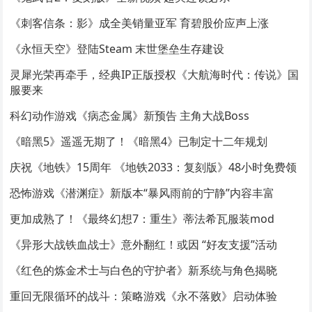
《刺客信条：影》成全美销量亚军 育碧股价应声上涨
《永恒天空》登陆Steam 末世堡垒生存建设
灵犀光荣再牵手，经典IP正版授权《大航海时代：传说》国
服要来
科幻动作游戏《病态金属》新预告 主角大战Boss
《暗黑5》遥遥无期了！《暗黑4》已制定十二年规划
庆祝《地铁》15周年 《地铁2033：复刻版》48小时免费领
恐怖游戏《潜渊症》新版本“暴风雨前的宁静”内容丰富
更加成熟了！《最终幻想7：重生》蒂法希瓦服装mod
《异形大战铁血战士》意外翻红！或因 “好友支援”活动
《红色的炼金术士与白色的守护者》新系统与角色揭晓
重回无限循环的战斗：策略游戏《永不落败》启动体验