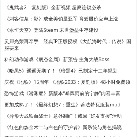
《鬼武者2：复刻版》全新视频 超爽连锁必杀
《刺客信条：影》成全美销量亚军 育碧股价应声上涨
《永恒天空》登陆Steam 末世堡垒生存建设
灵犀光荣再牵手，经典IP正版授权《大航海时代：传说》国
服要来
科幻动作游戏《病态金属》新预告 主角大战Boss
《暗黑5》遥遥无期了！《暗黑4》已制定十二年规划
庆祝《地铁》15周年 《地铁2033：复刻版》48小时免费领
恐怖游戏《潜渊症》新版本“暴风雨前的宁静”内容丰富
更加成熟了！《最终幻想7：重生》蒂法希瓦服装mod
《异形大战铁血战士》意外翻红！或因 “好友支援”活动
《红色的炼金术士与白色的守护者》新系统与角色揭晓