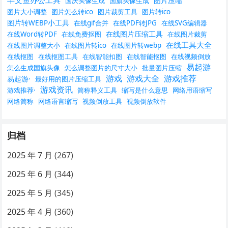
半文鱼办公工具
图片压缩
国庆头像生成
国旗头像生成
图片大小调整
图片怎么转ico
图片裁剪工具
图片转ico
图片转WEBP小工具
在线gif合并
在线PDF转JPG
在线SVG编辑器
在线图片压缩工具
在线Word转PDF
在线免费抠图
在线图片裁剪
在线工具大全
在线图片调整大小
在线图片转ico
在线图片转webp
在线抠图
在线抠图工具
在线智能扣图
在线智能抠图
在线视频倒放
易起游
怎么生成国旗头像
怎么调整图片的尺寸大小
批量图片压缩
游戏
游戏大全
游戏推荐
易起游·
最好用的图片压缩工具
游戏资讯
游戏推荐·
简称释义工具
缩写是什么意思
网络用语缩写
网络简称
网络语言缩写
视频倒放工具
视频倒放软件
归档
2025 年 7 月
(267)
2025 年 6 月
(344)
2025 年 5 月
(345)
2025 年 4 月
(360)