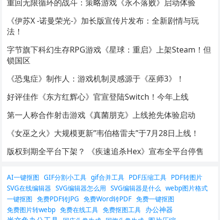
重回无限循环的战斗：策略游戏《永不落败》启动体验
《伊苏X -诺曼荣光-》加长版宣传片发布：全新剧情与玩
法！
字节旗下科幻生存RPG游戏《星球：重启》上架Steam！但
锁国区
《恐鬼症》制作人：游戏机制灵感源于《巫师3》！
好评佳作《东方红辉心》官宣登陆Switch！今年上线
第一人称合作射击游戏《真菌朋克》上线抢先体验启动
《女巫之火》大规模更新”韦伯格雷夫”于7月28日上线！
版权到期全平台下架？ 《疾速追杀Hex》宣布全平台停售
AI一键抠图
GIF分割小工具
gif合并工具
PDF压缩工具
PDF转图片
SVG在线编辑器
SVG编辑器怎么用
SVG编辑器是什么
webp图片格式
一键抠图
免费PDF转JPG
免费Word转PDF
免费一键抠图
办公神器
免费图片转webp
免费在线工具
免费抠图工具