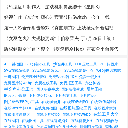
《恐鬼症》制作人：游戏机制灵感源于《巫师3》！
好评佳作《东方红辉心》官宣登陆Switch！今年上线
第一人称合作射击游戏《真菌朋克》上线抢先体验启动
《女巫之火》大规模更新”韦伯格雷夫”于7月28日上线！
版权到期全平台下架？ 《疾速追杀Hex》宣布全平台停售
AI一键抠图
GIF分割小工具
gif合并工具
PDF压缩工具
PDF转图片
SVG在线编辑器
SVG编辑器怎么用
SVG编辑器是什么
webp图片格式
一键抠图
免费PDF转JPG
免费Word转PDF
免费一键抠图
办公神器
免费图片转webp
免费在线工具
免费抠图工具
半文鱼办公工具
图片压缩
国庆头像生成
国旗头像生成
图片大小调整
图片怎么转ico
图片裁剪工具
图片转ico
图片转WEBP小工具
在线gif合并
在线PDF转JPG
在线SVG编辑器
在线图片压缩工具
在线Word转PDF
在线免费抠图
在线图片裁剪
在线工具大全
在线图片调整大小
在线图片转ico
在线图片转webp
在线抠图
在线抠图工具
在线智能扣图
在线智能抠图
在线视频倒放
易起游
怎么生成国旗头像
怎么调整图片的尺寸大小
批量图片压缩