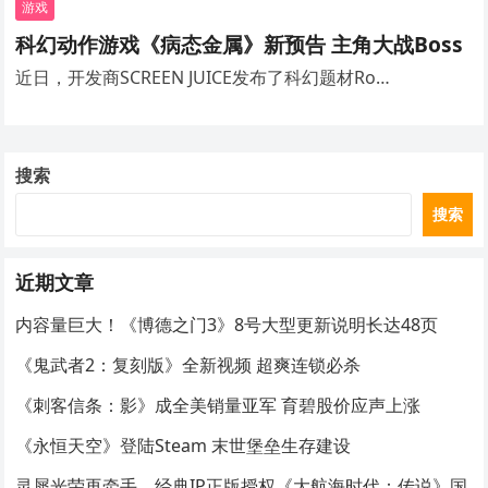
游戏
科幻动作游戏《病态金属》新预告 主角大战Boss
近日，开发商SCREEN JUICE发布了科幻题材Ro…
搜索
搜索
近期文章
内容量巨大！《博德之门3》8号大型更新说明长达48页
《鬼武者2：复刻版》全新视频 超爽连锁必杀
《刺客信条：影》成全美销量亚军 育碧股价应声上涨
《永恒天空》登陆Steam 末世堡垒生存建设
灵犀光荣再牵手，经典IP正版授权《大航海时代：传说》国