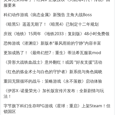
服要来
科幻动作游戏《病态金属》新预告 主角大战Boss
《暗黑5》遥遥无期了！《暗黑4》已制定十二年规划
庆祝《地铁》15周年 《地铁2033：复刻版》48小时免费领
恐怖游戏《潜渊症》新版本“暴风雨前的宁静”内容丰富
更加成熟了！《最终幻想7：重生》蒂法希瓦服装mod
《异形大战铁血战士》意外翻红！或因 “好友支援”活动
《红色的炼金术士与白色的守护者》新系统与角色揭晓
重回无限循环的战斗：策略游戏《永不落败》启动体验
《伊苏X -诺曼荣光-》加长版宣传片发布：全新剧情与玩
法！
字节旗下科幻生存RPG游戏《星球：重启》上架Steam！但
锁国区