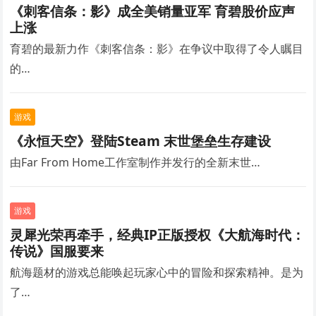
《刺客信条：影》成全美销量亚军 育碧股价应声
上涨
育碧的最新力作《刺客信条：影》在争议中取得了令人瞩目
的…
游戏
《永恒天空》登陆Steam 末世堡垒生存建设
由Far From Home工作室制作并发行的全新末世…
游戏
灵犀光荣再牵手，经典IP正版授权《大航海时代：
传说》国服要来
航海题材的游戏总能唤起玩家心中的冒险和探索精神。是为
了…