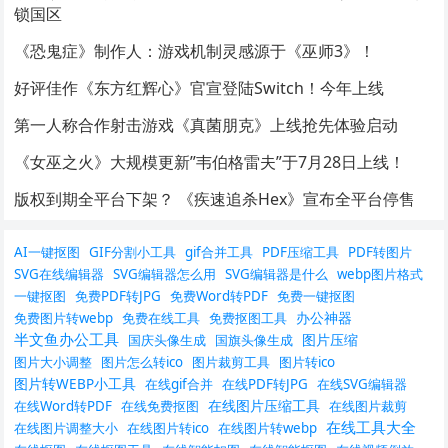
锁国区
《恐鬼症》制作人：游戏机制灵感源于《巫师3》！
好评佳作《东方红辉心》官宣登陆Switch！今年上线
第一人称合作射击游戏《真菌朋克》上线抢先体验启动
《女巫之火》大规模更新”韦伯格雷夫”于7月28日上线！
版权到期全平台下架？ 《疾速追杀Hex》宣布全平台停售
AI一键抠图
GIF分割小工具
gif合并工具
PDF压缩工具
PDF转图片
SVG在线编辑器
SVG编辑器怎么用
SVG编辑器是什么
webp图片格式
一键抠图
免费PDF转JPG
免费Word转PDF
免费一键抠图
办公神器
免费图片转webp
免费在线工具
免费抠图工具
半文鱼办公工具
图片压缩
国庆头像生成
国旗头像生成
图片大小调整
图片怎么转ico
图片裁剪工具
图片转ico
图片转WEBP小工具
在线gif合并
在线PDF转JPG
在线SVG编辑器
在线图片压缩工具
在线Word转PDF
在线免费抠图
在线图片裁剪
在线工具大全
在线图片调整大小
在线图片转ico
在线图片转webp