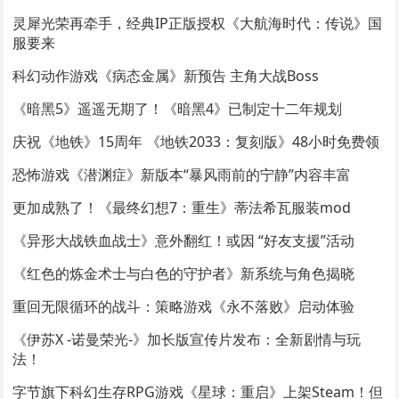
灵犀光荣再牵手，经典IP正版授权《大航海时代：传说》国
服要来
科幻动作游戏《病态金属》新预告 主角大战Boss
《暗黑5》遥遥无期了！《暗黑4》已制定十二年规划
庆祝《地铁》15周年 《地铁2033：复刻版》48小时免费领
恐怖游戏《潜渊症》新版本“暴风雨前的宁静”内容丰富
更加成熟了！《最终幻想7：重生》蒂法希瓦服装mod
《异形大战铁血战士》意外翻红！或因 “好友支援”活动
《红色的炼金术士与白色的守护者》新系统与角色揭晓
重回无限循环的战斗：策略游戏《永不落败》启动体验
《伊苏X -诺曼荣光-》加长版宣传片发布：全新剧情与玩
法！
字节旗下科幻生存RPG游戏《星球：重启》上架Steam！但