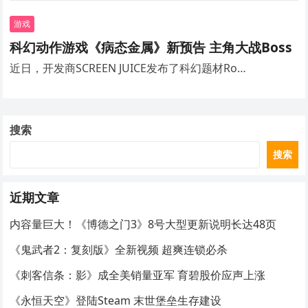
游戏
科幻动作游戏《病态金属》新预告 主角大战Boss
近日，开发商SCREEN JUICE发布了科幻题材Ro…
搜索
搜索
近期文章
内容量巨大！《博德之门3》8号大型更新说明长达48页
《鬼武者2：复刻版》全新视频 超爽连锁必杀
《刺客信条：影》成全美销量亚军 育碧股价应声上涨
《永恒天空》登陆Steam 末世堡垒生存建设