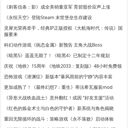
《刺客信条：影》成全美销量亚军 育碧股价应声上涨
《永恒天空》登陆Steam 末世堡垒生存建设
灵犀光荣再牵手，经典IP正版授权《大航海时代：传说》国
服要来
科幻动作游戏《病态金属》新预告 主角大战Boss
《暗黑5》遥遥无期了！《暗黑4》已制定十二年规划
庆祝《地铁》15周年 《地铁2033：复刻版》48小时免费领
恐怖游戏《潜渊症》新版本“暴风雨前的宁静”内容丰富
更加成熟了！《最终幻想7：重生》蒂法希瓦服装mod
《异形大战铁血战士》意外翻红！或因 “好友支援”活动
《红色的炼金术士与白色的守护者》新系统与角色揭晓
重回无限循环的战斗：策略游戏《永不落败》启动体验