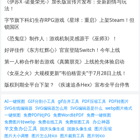
《伊苏X -诺曼荣光-》加长版宣传片发布：全新剧情与玩
法！
字节旗下科幻生存RPG游戏《星球：重启》上架Steam！但
锁国区
《恐鬼症》制作人：游戏机制灵感源于《巫师3》！
好评佳作《东方红辉心》官宣登陆Switch！今年上线
第一人称合作射击游戏《真菌朋克》上线抢先体验启动
《女巫之火》大规模更新”韦伯格雷夫”于7月28日上线！
版权到期全平台下架？ 《疾速追杀Hex》宣布全平台停售
AI一键抠图
GIF分割小工具
gif合并工具
PDF压缩工具
PDF转图片
SVG在线编辑器
SVG编辑器怎么用
SVG编辑器是什么
webp图片格式
一键抠图
免费PDF转JPG
免费Word转PDF
免费一键抠图
办公神器
免费图片转webp
免费在线工具
免费抠图工具
半文鱼办公工具
图片压缩
国庆头像生成
国旗头像生成
图片大小调整
图片怎么转ico
图片裁剪工具
图片转ico