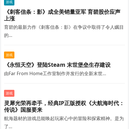
游戏
《刺客信条：影》成全美销量亚军 育碧股价应声
上涨
育碧的最新力作《刺客信条：影》在争议中取得了令人瞩目
的…
游戏
《永恒天空》登陆Steam 末世堡垒生存建设
由Far From Home工作室制作并发行的全新末世…
游戏
灵犀光荣再牵手，经典IP正版授权《大航海时代：
传说》国服要来
航海题材的游戏总能唤起玩家心中的冒险和探索精神。是为
了…