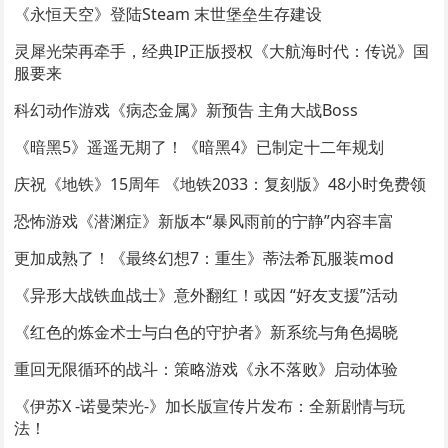
《永恒天空》登陆Steam 末世堡垒生存建设
灵犀光荣再牵手，经典IP正版授权《大航海时代：传说》国
服要来
科幻动作游戏《病态金属》新预告 主角大战Boss
《暗黑5》遥遥无期了！《暗黑4》已制定十二年规划
庆祝《地铁》15周年 《地铁2033：复刻版》48小时免费领
恐怖游戏《潜渊症》新版本“暴风雨前的宁静”内容丰富
更加成熟了！《最终幻想7：重生》蒂法希瓦服装mod
《异形大战铁血战士》意外翻红！或因 “好友支援”活动
《红色的炼金术士与白色的守护者》新系统与角色揭晓
重回无限循环的战斗：策略游戏《永不落败》启动体验
《伊苏X -诺曼荣光-》加长版宣传片发布：全新剧情与玩
法！