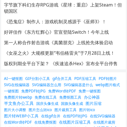
字节旗下科幻生存RPG游戏《星球：重启》上架Steam！但
锁国区
《恐鬼症》制作人：游戏机制灵感源于《巫师3》！
好评佳作《东方红辉心》官宣登陆Switch！今年上线
第一人称合作射击游戏《真菌朋克》上线抢先体验启动
《女巫之火》大规模更新”韦伯格雷夫”于7月28日上线！
版权到期全平台下架？ 《疾速追杀Hex》宣布全平台停售
AI一键抠图
GIF分割小工具
gif合并工具
PDF压缩工具
PDF转图片
SVG在线编辑器
SVG编辑器怎么用
SVG编辑器是什么
webp图片格式
一键抠图
免费PDF转JPG
免费Word转PDF
免费一键抠图
办公神器
免费图片转webp
免费在线工具
免费抠图工具
半文鱼办公工具
图片压缩
国庆头像生成
国旗头像生成
图片大小调整
图片怎么转ico
图片裁剪工具
图片转ico
图片转WEBP小工具
在线gif合并
在线PDF转JPG
在线SVG编辑器
在线图片压缩工具
在线Word转PDF
在线免费抠图
在线图片裁剪