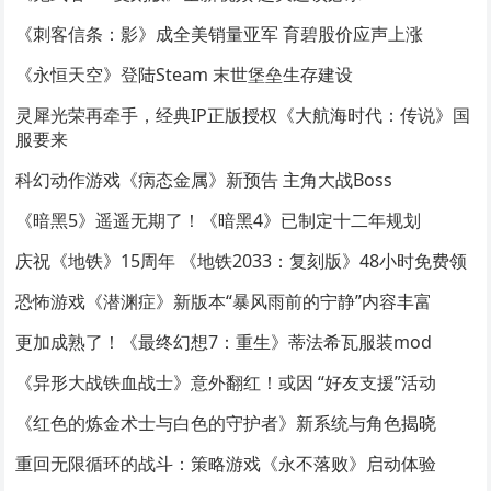
《刺客信条：影》成全美销量亚军 育碧股价应声上涨
《永恒天空》登陆Steam 末世堡垒生存建设
灵犀光荣再牵手，经典IP正版授权《大航海时代：传说》国
服要来
科幻动作游戏《病态金属》新预告 主角大战Boss
《暗黑5》遥遥无期了！《暗黑4》已制定十二年规划
庆祝《地铁》15周年 《地铁2033：复刻版》48小时免费领
恐怖游戏《潜渊症》新版本“暴风雨前的宁静”内容丰富
更加成熟了！《最终幻想7：重生》蒂法希瓦服装mod
《异形大战铁血战士》意外翻红！或因 “好友支援”活动
《红色的炼金术士与白色的守护者》新系统与角色揭晓
重回无限循环的战斗：策略游戏《永不落败》启动体验