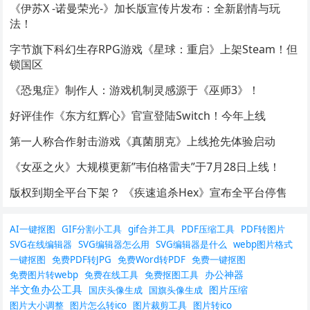
《伊苏X -诺曼荣光-》加长版宣传片发布：全新剧情与玩
法！
字节旗下科幻生存RPG游戏《星球：重启》上架Steam！但
锁国区
《恐鬼症》制作人：游戏机制灵感源于《巫师3》！
好评佳作《东方红辉心》官宣登陆Switch！今年上线
第一人称合作射击游戏《真菌朋克》上线抢先体验启动
《女巫之火》大规模更新”韦伯格雷夫”于7月28日上线！
版权到期全平台下架？ 《疾速追杀Hex》宣布全平台停售
AI一键抠图
GIF分割小工具
gif合并工具
PDF压缩工具
PDF转图片
SVG在线编辑器
SVG编辑器怎么用
SVG编辑器是什么
webp图片格式
一键抠图
免费PDF转JPG
免费Word转PDF
免费一键抠图
办公神器
免费图片转webp
免费在线工具
免费抠图工具
半文鱼办公工具
图片压缩
国庆头像生成
国旗头像生成
图片大小调整
图片怎么转ico
图片裁剪工具
图片转ico