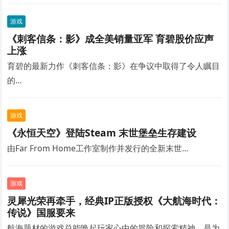
游戏
《刺客信条：影》成全美销量亚军 育碧股价应声
上涨
育碧的最新力作《刺客信条：影》在争议中取得了令人瞩目
的…
游戏
《永恒天空》登陆Steam 末世堡垒生存建设
由Far From Home工作室制作并发行的全新末世…
游戏
灵犀光荣再牵手，经典IP正版授权《大航海时代：
传说》国服要来
航海题材的游戏总能唤起玩家心中的冒险和探索精神。是为