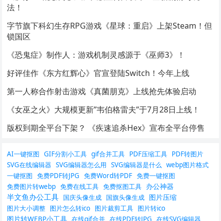
法！
字节旗下科幻生存RPG游戏《星球：重启》上架Steam！但
锁国区
《恐鬼症》制作人：游戏机制灵感源于《巫师3》！
好评佳作《东方红辉心》官宣登陆Switch！今年上线
第一人称合作射击游戏《真菌朋克》上线抢先体验启动
《女巫之火》大规模更新”韦伯格雷夫”于7月28日上线！
版权到期全平台下架？ 《疾速追杀Hex》宣布全平台停售
AI一键抠图
GIF分割小工具
gif合并工具
PDF压缩工具
PDF转图片
SVG在线编辑器
SVG编辑器怎么用
SVG编辑器是什么
webp图片格式
一键抠图
免费PDF转JPG
免费Word转PDF
免费一键抠图
办公神器
免费图片转webp
免费在线工具
免费抠图工具
半文鱼办公工具
图片压缩
国庆头像生成
国旗头像生成
图片大小调整
图片怎么转ico
图片裁剪工具
图片转ico
图片转WEBP小工具
在线gif合并
在线PDF转JPG
在线SVG编辑器