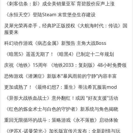
《刺客信条：影》成全美销量亚军 育碧股价应声上涨
《永恒天空》登陆Steam 末世堡垒生存建设
灵犀光荣再牵手，经典IP正版授权《大航海时代：传说》国
服要来
科幻动作游戏《病态金属》新预告 主角大战Boss
《暗黑5》遥遥无期了！《暗黑4》已制定十二年规划
庆祝《地铁》15周年 《地铁2033：复刻版》48小时免费领
恐怖游戏《潜渊症》新版本“暴风雨前的宁静”内容丰富
更加成熟了！《最终幻想7：重生》蒂法希瓦服装mod
《异形大战铁血战士》意外翻红！或因 “好友支援”活动
《红色的炼金术士与白色的守护者》新系统与角色揭晓
重回无限循环的战斗：策略游戏《永不落败》启动体验
《伊苏X -诺曼荣光-》加长版宣传片发布：全新剧情与玩