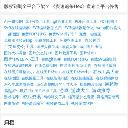
版权到期全平台下架？ 《疾速追杀Hex》宣布全平台停售
AI一键抠图
GIF分割小工具
gif合并工具
PDF压缩工具
PDF转图片
SVG在线编辑器
SVG编辑器怎么用
SVG编辑器是什么
webp图片格式
一键抠图
免费PDF转JPG
免费Word转PDF
免费一键抠图
办公神器
免费图片转webp
免费在线工具
免费抠图工具
半文鱼办公工具
图片压缩
国庆头像生成
国旗头像生成
图片大小调整
图片怎么转ico
图片裁剪工具
图片转ico
图片转WEBP小工具
在线gif合并
在线PDF转JPG
在线SVG编辑器
在线图片压缩工具
在线Word转PDF
在线免费抠图
在线图片裁剪
在线工具大全
在线图片调整大小
在线图片转ico
在线图片转webp
在线抠图
在线抠图工具
在线智能扣图
在线智能抠图
在线视频倒放
易起游
怎么生成国旗头像
怎么调整图片的尺寸大小
批量图片压缩
游戏
游戏大全
游戏推荐
易起游·
最好用的图片压缩工具
游戏资讯
游戏推荐·
简称释义工具
缩写是什么意思
网络用语缩写
网络简称
网络语言缩写
视频倒放工具
视频倒放软件
归档