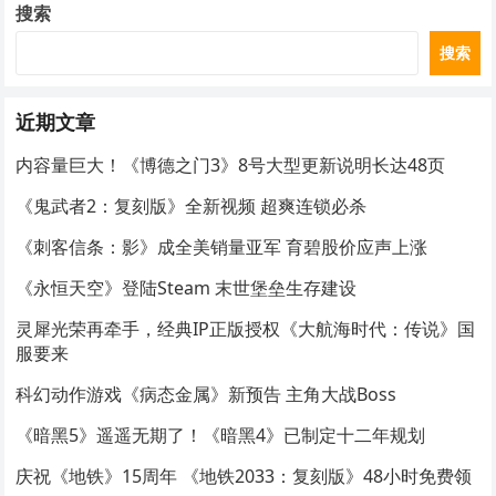
搜索
搜索
近期文章
内容量巨大！《博德之门3》8号大型更新说明长达48页
《鬼武者2：复刻版》全新视频 超爽连锁必杀
《刺客信条：影》成全美销量亚军 育碧股价应声上涨
《永恒天空》登陆Steam 末世堡垒生存建设
灵犀光荣再牵手，经典IP正版授权《大航海时代：传说》国
服要来
科幻动作游戏《病态金属》新预告 主角大战Boss
《暗黑5》遥遥无期了！《暗黑4》已制定十二年规划
庆祝《地铁》15周年 《地铁2033：复刻版》48小时免费领