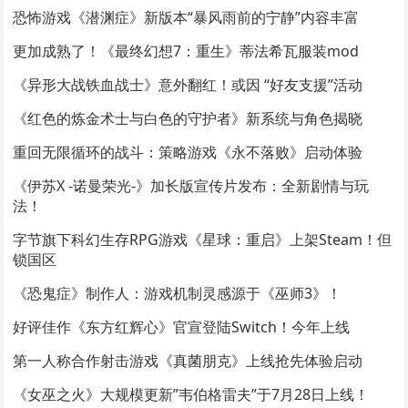
恐怖游戏《潜渊症》新版本“暴风雨前的宁静”内容丰富
更加成熟了！《最终幻想7：重生》蒂法希瓦服装mod
《异形大战铁血战士》意外翻红！或因 “好友支援”活动
《红色的炼金术士与白色的守护者》新系统与角色揭晓
重回无限循环的战斗：策略游戏《永不落败》启动体验
《伊苏X -诺曼荣光-》加长版宣传片发布：全新剧情与玩
法！
字节旗下科幻生存RPG游戏《星球：重启》上架Steam！但
锁国区
《恐鬼症》制作人：游戏机制灵感源于《巫师3》！
好评佳作《东方红辉心》官宣登陆Switch！今年上线
第一人称合作射击游戏《真菌朋克》上线抢先体验启动
《女巫之火》大规模更新”韦伯格雷夫”于7月28日上线！