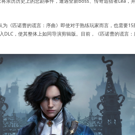
将亲历历史上的悲剧事件，遭遇全新boss、传奇追猎者Lea，
：“我们认为《匹诺曹的谎言：序曲》即使对于熟练玩家而言，也需要15
融入DLC，使其整体上如同导演剪辑版。目前，《匹诺曹的谎言：