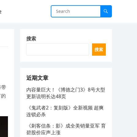
全
搜索
搜索
近期文章
将带
内容量巨大！《博德之门3》8号大型
富的
更新说明长达48页
《鬼武者2：复刻版》全新视频 超爽
连锁必杀
《刺客信条：影》成全美销量亚军 育
碧股价应声上涨