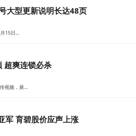
号大型更新说明长达48页
月15日…
 超爽连锁必杀
传视频，展…
亚军 育碧股价应声上涨