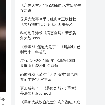
《永恒天空》登陆Steam 末世堡垒生
存建设
灵犀光荣再牵手，经典IP正版授权
《大航海时代：传说》国服要来
科幻动作游戏《病态金属》新预告 主
角大战Boss
《暗黑5》遥遥无期了！《暗黑4》已
制定十二年规划
庆祝《地铁》15周年 《地铁2033：
复刻版》48小时免费领
恐怖游戏《潜渊症》新版本“暴风雨
前的宁静”内容丰富
更加成熟了！《最终幻想7：重生》
蒂法希瓦服装mod
重要
《异形大战铁血战士》意外翻红！或