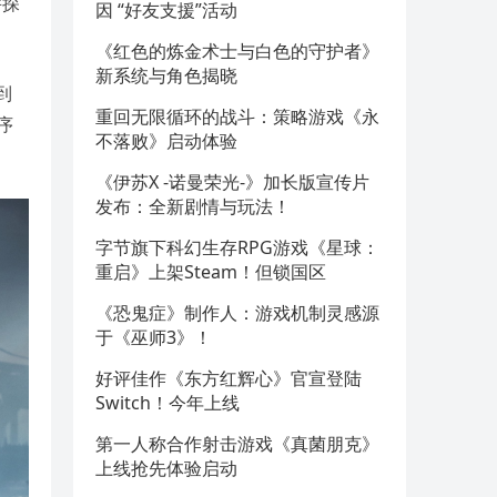
并探
因 “好友支援”活动
《红色的炼金术士与白色的守护者》
新系统与角色揭晓
到
重回无限循环的战斗：策略游戏《永
序
不落败》启动体验
《伊苏X -诺曼荣光-》加长版宣传片
发布：全新剧情与玩法！
字节旗下科幻生存RPG游戏《星球：
重启》上架Steam！但锁国区
《恐鬼症》制作人：游戏机制灵感源
于《巫师3》！
好评佳作《东方红辉心》官宣登陆
Switch！今年上线
第一人称合作射击游戏《真菌朋克》
上线抢先体验启动