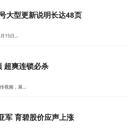
号大型更新说明长达48页
月15日…
 超爽连锁必杀
传视频，展…
亚军 育碧股价应声上涨