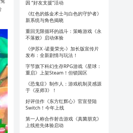
狂兔
因 “好友支援”活动
阶
《红色的炼金术士与白色的守护者》
新系统与角色揭晓
重回无限循环的战斗：策略游戏《永
不落败》启动体验
《伊苏X -诺曼荣光-》加长版宣传片
发布：全新剧情与玩法！
字节旗下科幻生存RPG游戏《星球：
重启》上架Steam！但锁国区
《恐鬼症》制作人：游戏机制灵感源
于《巫师3》！
好评佳作《东方红辉心》官宣登陆
Switch！今年上线
第一人称合作射击游戏《真菌朋克》
上线抢先体验启动