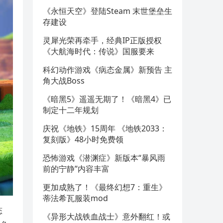
《永恒天空》登陆Steam 末世堡垒生
存建设
灵犀光荣再牵手，经典IP正版授权
《大航海时代：传说》国服要来
科幻动作游戏《病态金属》新预告 主
角大战Boss
《暗黑5》遥遥无期了！《暗黑4》已
制定十二年规划
庆祝《地铁》15周年 《地铁2033：
复刻版》48小时免费领
恐怖游戏《潜渊症》新版本“暴风雨
前的宁静”内容丰富
更加成熟了！《最终幻想7：重生》
蒂法希瓦服装mod
态
《异形大战铁血战士》意外翻红！或