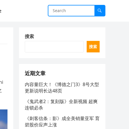
全
搜索
搜索
近期文章
i
内容量巨大！《博德之门3》8号大型
之
更新说明长达48页
《鬼武者2：复刻版》全新视频 超爽
连锁必杀
《刺客信条：影》成全美销量亚军 育
碧股价应声上涨