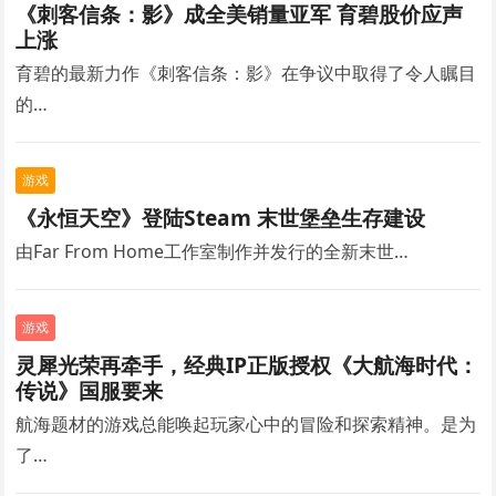
《刺客信条：影》成全美销量亚军 育碧股价应声
上涨
育碧的最新力作《刺客信条：影》在争议中取得了令人瞩目
的…
游戏
《永恒天空》登陆Steam 末世堡垒生存建设
由Far From Home工作室制作并发行的全新末世…
游戏
灵犀光荣再牵手，经典IP正版授权《大航海时代：
传说》国服要来
航海题材的游戏总能唤起玩家心中的冒险和探索精神。是为
了…