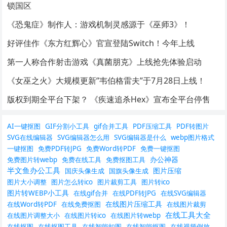
锁国区
《恐鬼症》制作人：游戏机制灵感源于《巫师3》！
好评佳作《东方红辉心》官宣登陆Switch！今年上线
第一人称合作射击游戏《真菌朋克》上线抢先体验启动
《女巫之火》大规模更新”韦伯格雷夫”于7月28日上线！
版权到期全平台下架？ 《疾速追杀Hex》宣布全平台停售
AI一键抠图
GIF分割小工具
gif合并工具
PDF压缩工具
PDF转图片
SVG在线编辑器
SVG编辑器怎么用
SVG编辑器是什么
webp图片格式
一键抠图
免费PDF转JPG
免费Word转PDF
免费一键抠图
办公神器
免费图片转webp
免费在线工具
免费抠图工具
半文鱼办公工具
图片压缩
国庆头像生成
国旗头像生成
图片大小调整
图片怎么转ico
图片裁剪工具
图片转ico
图片转WEBP小工具
在线gif合并
在线PDF转JPG
在线SVG编辑器
在线图片压缩工具
在线Word转PDF
在线免费抠图
在线图片裁剪
在线工具大全
在线图片调整大小
在线图片转ico
在线图片转webp
在线抠图
在线抠图工具
在线智能扣图
在线智能抠图
在线视频倒放