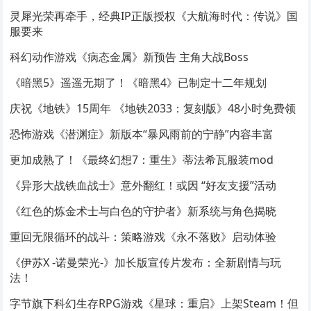
灵犀光荣再牵手，经典IP正版授权《大航海时代：传说》国
服要来
科幻动作游戏《病态金属》新预告 主角大战Boss
《暗黑5》遥遥无期了！《暗黑4》已制定十二年规划
庆祝《地铁》15周年 《地铁2033：复刻版》48小时免费领
恐怖游戏《潜渊症》新版本“暴风雨前的宁静”内容丰富
更加成熟了！《最终幻想7：重生》蒂法希瓦服装mod
《异形大战铁血战士》意外翻红！或因 “好友支援”活动
《红色的炼金术士与白色的守护者》新系统与角色揭晓
重回无限循环的战斗：策略游戏《永不落败》启动体验
《伊苏X -诺曼荣光-》加长版宣传片发布：全新剧情与玩
法！
字节旗下科幻生存RPG游戏《星球：重启》上架Steam！但