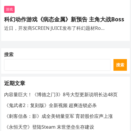
游戏
科幻动作游戏《病态金属》新预告 主角大战Boss
近日，开发商SCREEN JUICE发布了科幻题材Ro…
搜索
搜索
近期文章
内容量巨大！《博德之门3》8号大型更新说明长达48页
《鬼武者2：复刻版》全新视频 超爽连锁必杀
《刺客信条：影》成全美销量亚军 育碧股价应声上涨
《永恒天空》登陆Steam 末世堡垒生存建设