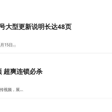
号大型更新说明长达48页
月15日…
 超爽连锁必杀
传视频，展…