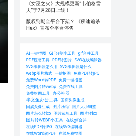
《女巫之火》大规模更新”韦伯格雷
夫”于7月28日上线！
版权到期全平台下架？ 《疾速追杀
Hex》宣布全平台停售
AI一键抠图
GIF分割小工具
gif合并工具
PDF压缩工具
PDF转图片
SVG在线编辑器
SVG编辑器怎么用
SVG编辑器是什么
webp图片格式
一键抠图
免费PDF转JPG
免费Word转PDF
免费一键抠图
免费图片转webp
免费在线工具
办公神器
免费抠图工具
半文鱼办公工具
国庆头像生成
图片压缩
国旗头像生成
图片大小调整
图片怎么转ico
图片裁剪工具
图片转ico
图片转WEBP小工具
在线gif合并
在线PDF转JPG
在线SVG编辑器
在线Word转PDF
在线免费抠图