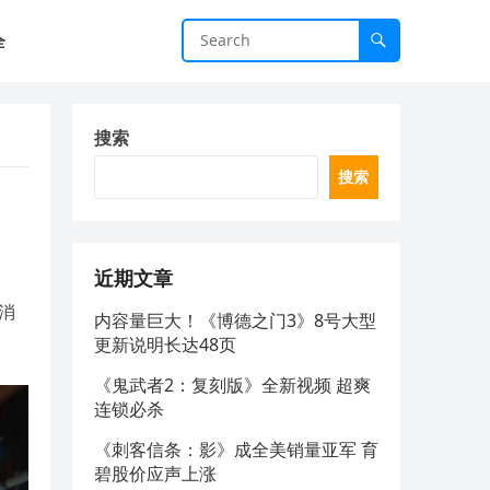
全
搜索
搜索
近期文章
新消
内容量巨大！《博德之门3》8号大型
更新说明长达48页
《鬼武者2：复刻版》全新视频 超爽
连锁必杀
《刺客信条：影》成全美销量亚军 育
碧股价应声上涨