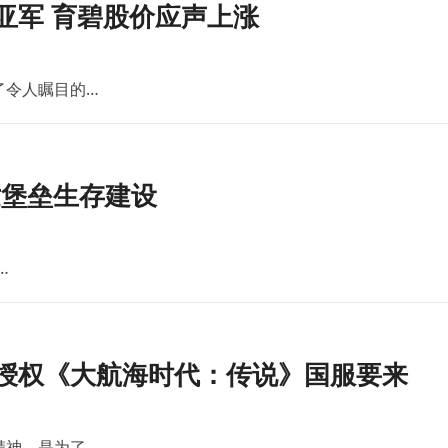
亚军 育碧股价应声上涨
了令人瞩目的…
世堡垒生存建设
…
版授权《大航海时代：传说》国服要来
精神。是为了…