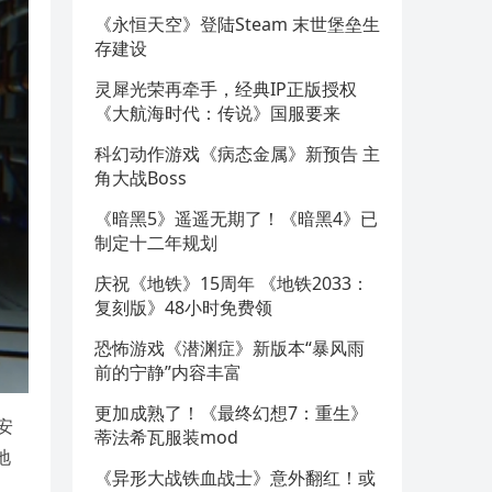
《永恒天空》登陆Steam 末世堡垒生
存建设
灵犀光荣再牵手，经典IP正版授权
《大航海时代：传说》国服要来
科幻动作游戏《病态金属》新预告 主
角大战Boss
《暗黑5》遥遥无期了！《暗黑4》已
制定十二年规划
庆祝《地铁》15周年 《地铁2033：
复刻版》48小时免费领
恐怖游戏《潜渊症》新版本“暴风雨
前的宁静”内容丰富
更加成熟了！《最终幻想7：重生》
安
蒂法希瓦服装mod
地
《异形大战铁血战士》意外翻红！或