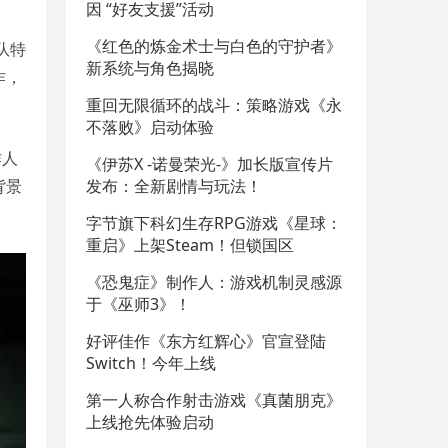
因 “好友支援”活动
《红色的炼金术士与白色的守护者》
队特
新系统与角色揭晓
作，
重回无限循环的战斗：策略游戏《永
不落败》启动体验
作人
《伊苏X -诺曼荣光-》加长版宣传片
背景
发布：全新剧情与玩法！
字节旗下科幻生存RPG游戏《星球：
重启》上架Steam！但锁国区
《恐鬼症》制作人：游戏机制灵感源
于《巫师3》！
好评佳作《东方红辉心》官宣登陆
Switch！今年上线
第一人称合作射击游戏《真菌朋克》
上线抢先体验启动