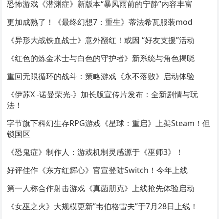
恐怖游戏《潜渊症》新版本“暴风雨前的宁静”内容丰富
更加成熟了！《最终幻想7：重生》蒂法希瓦服装mod
《异形大战铁血战士》意外翻红！或因 “好友支援”活动
《红色的炼金术士与白色的守护者》新系统与角色揭晓
重回无限循环的战斗：策略游戏《永不落败》启动体验
《伊苏X -诺曼荣光-》加长版宣传片发布：全新剧情与玩
法！
字节旗下科幻生存RPG游戏《星球：重启》上架Steam！但
锁国区
《恐鬼症》制作人：游戏机制灵感源于《巫师3》！
好评佳作《东方红辉心》官宣登陆Switch！今年上线
第一人称合作射击游戏《真菌朋克》上线抢先体验启动
《女巫之火》大规模更新”韦伯格雷夫”于7月28日上线！