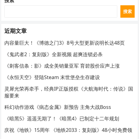
搜索
搜索
近期文章
内容量巨大！《博德之门3》8号大型更新说明长达48页
《鬼武者2：复刻版》全新视频 超爽连锁必杀
《刺客信条：影》成全美销量亚军 育碧股价应声上涨
《永恒天空》登陆Steam 末世堡垒生存建设
灵犀光荣再牵手，经典IP正版授权《大航海时代：传说》国
服要来
科幻动作游戏《病态金属》新预告 主角大战Boss
《暗黑5》遥遥无期了！《暗黑4》已制定十二年规划
庆祝《地铁》15周年 《地铁2033：复刻版》48小时免费领