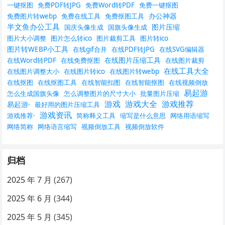
一键抠图
免费PDF转JPG
免费Word转PDF
免费一键抠图
办公神器
免费图片转webp
免费在线工具
免费抠图工具
半文鱼办公工具
图片压缩
国庆头像生成
国旗头像生成
图片大小调整
图片怎么转ico
图片裁剪工具
图片转ico
图片转WEBP小工具
在线gif合并
在线PDF转JPG
在线SVG编辑器
在线图片压缩工具
在线Word转PDF
在线免费抠图
在线图片裁剪
在线工具大全
在线图片调整大小
在线图片转ico
在线图片转webp
在线抠图
在线抠图工具
在线智能扣图
在线智能抠图
在线视频倒放
易起游
怎么生成国旗头像
怎么调整图片的尺寸大小
批量图片压缩
游戏
游戏大全
游戏推荐
易起游·
最好用的图片压缩工具
游戏资讯
游戏推荐·
简称释义工具
缩写是什么意思
网络用语缩写
网络简称
网络语言缩写
视频倒放工具
视频倒放软件
归档
2025 年 7 月
(267)
2025 年 6 月
(344)
2025 年 5 月
(345)