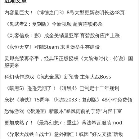
近期文章
内容量巨大！《博德之门3》8号大型更新说明长达48页
《鬼武者2：复刻版》全新视频 超爽连锁必杀
《刺客信条：影》成全美销量亚军 育碧股价应声上涨
《永恒天空》登陆Steam 末世堡垒生存建设
灵犀光荣再牵手，经典IP正版授权《大航海时代：传说》国
服要来
科幻动作游戏《病态金属》新预告 主角大战Boss
《暗黑5》遥遥无期了！《暗黑4》已制定十二年规划
庆祝《地铁》15周年 《地铁2033：复刻版》48小时免费领
恐怖游戏《潜渊症》新版本“暴风雨前的宁静”内容丰富
更加成熟了！《最终幻想7：重生》蒂法希瓦服装mod
《异形大战铁血战士》意外翻红！或因 “好友支援”活动