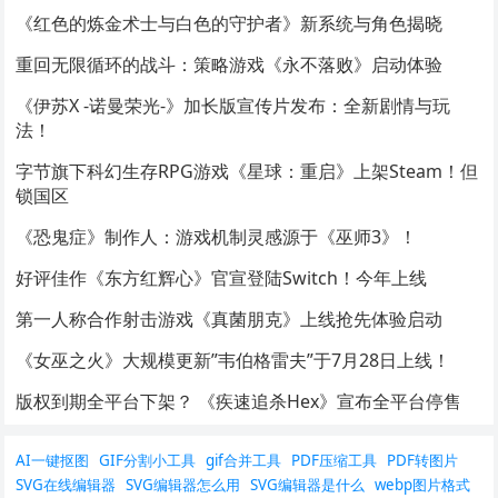
《红色的炼金术士与白色的守护者》新系统与角色揭晓
重回无限循环的战斗：策略游戏《永不落败》启动体验
《伊苏X -诺曼荣光-》加长版宣传片发布：全新剧情与玩
法！
字节旗下科幻生存RPG游戏《星球：重启》上架Steam！但
锁国区
《恐鬼症》制作人：游戏机制灵感源于《巫师3》！
好评佳作《东方红辉心》官宣登陆Switch！今年上线
第一人称合作射击游戏《真菌朋克》上线抢先体验启动
《女巫之火》大规模更新”韦伯格雷夫”于7月28日上线！
版权到期全平台下架？ 《疾速追杀Hex》宣布全平台停售
AI一键抠图
GIF分割小工具
gif合并工具
PDF压缩工具
PDF转图片
SVG在线编辑器
SVG编辑器怎么用
SVG编辑器是什么
webp图片格式