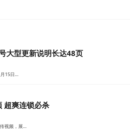
号大型更新说明长达48页
月15日…
 超爽连锁必杀
传视频，展…