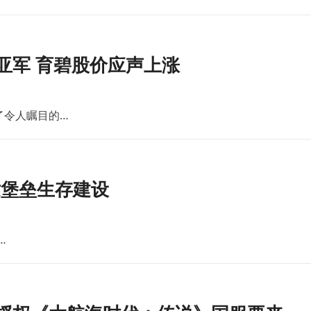
亚军 育碧股价应声上涨
了令人瞩目的…
世堡垒生存建设
…