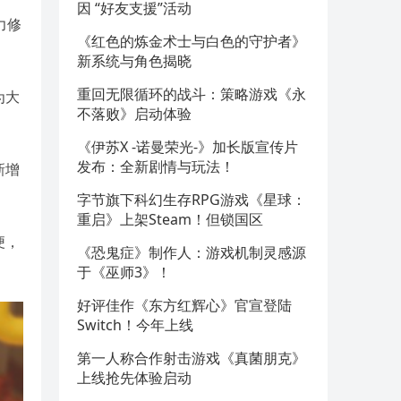
因 “好友支援”活动
力修
《红色的炼金术士与白色的守护者》
新系统与角色揭晓
重回无限循环的战斗：策略游戏《永
为大
不落败》启动体验
《伊苏X -诺曼荣光-》加长版宣传片
发布：全新剧情与玩法！
新增
字节旗下科幻生存RPG游戏《星球：
重启》上架Steam！但锁国区
便，
《恐鬼症》制作人：游戏机制灵感源
于《巫师3》！
好评佳作《东方红辉心》官宣登陆
Switch！今年上线
第一人称合作射击游戏《真菌朋克》
上线抢先体验启动