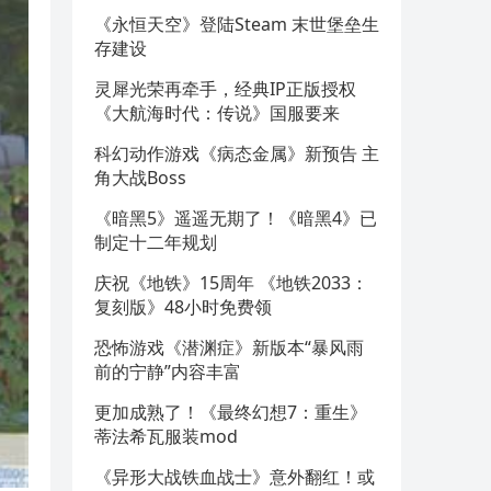
《永恒天空》登陆Steam 末世堡垒生
存建设
灵犀光荣再牵手，经典IP正版授权
《大航海时代：传说》国服要来
科幻动作游戏《病态金属》新预告 主
角大战Boss
《暗黑5》遥遥无期了！《暗黑4》已
制定十二年规划
庆祝《地铁》15周年 《地铁2033：
复刻版》48小时免费领
恐怖游戏《潜渊症》新版本“暴风雨
前的宁静”内容丰富
更加成熟了！《最终幻想7：重生》
蒂法希瓦服装mod
《异形大战铁血战士》意外翻红！或