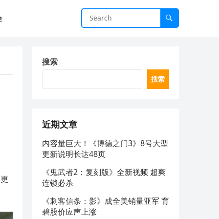
全
搜索
搜索
近期文章
内容量巨大！《博德之门3》8号大型
更新说明长达48页
《鬼武者2：复刻版》全新视频 超爽
容更
连锁必杀
《刺客信条：影》成全美销量亚军 育
碧股价应声上涨