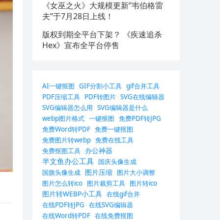
《女巫之火》大规模更新”韦伯格雷
夫”于7月28日上线！
版权到期全平台下架？ 《疾速追杀
Hex》宣布全平台停售
AI一键抠图
GIF分割小工具
gif合并工具
PDF压缩工具
PDF转图片
SVG在线编辑器
SVG编辑器怎么用
SVG编辑器是什么
webp图片格式
一键抠图
免费PDF转JPG
免费Word转PDF
免费一键抠图
免费图片转webp
免费在线工具
办公神器
免费抠图工具
半文鱼办公工具
国庆头像生成
图片压缩
国旗头像生成
图片大小调整
图片怎么转ico
图片裁剪工具
图片转ico
图片转WEBP小工具
在线gif合并
在线PDF转JPG
在线SVG编辑器
在线Word转PDF
在线免费抠图