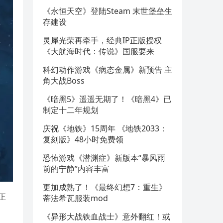
《永恒天空》登陆Steam 末世堡垒生
存建设
灵犀光荣再牵手，经典IP正版授权
《大航海时代：传说》国服要来
科幻动作游戏《病态金属》新预告 主
角大战Boss
《暗黑5》遥遥无期了！《暗黑4》已
制定十二年规划
庆祝《地铁》15周年 《地铁2033：
复刻版》48小时免费领
恐怖游戏《潜渊症》新版本“暴风雨
前的宁静”内容丰富
更加成熟了！《最终幻想7：重生》
正
蒂法希瓦服装mod
《异形大战铁血战士》意外翻红！或