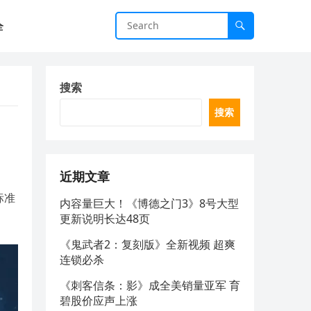
全
搜索
搜索
近期文章
标准
内容量巨大！《博德之门3》8号大型
更新说明长达48页
《鬼武者2：复刻版》全新视频 超爽
连锁必杀
《刺客信条：影》成全美销量亚军 育
碧股价应声上涨