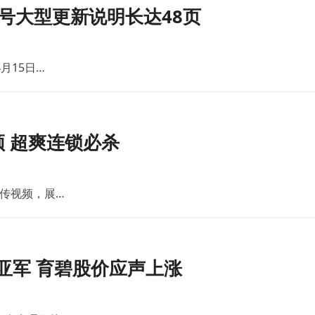
号大型更新说明长达48页
月15日…
 超爽连锁必杀
传视频，展…
亚军 育碧股价应声上涨