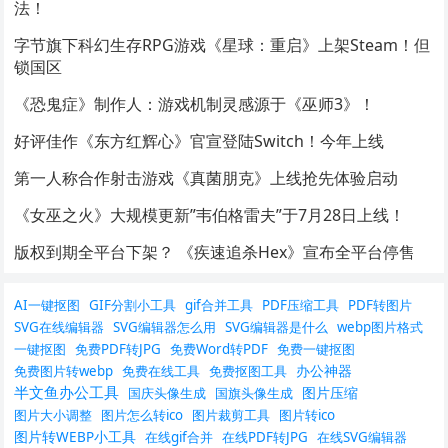
法！
字节旗下科幻生存RPG游戏《星球：重启》上架Steam！但
锁国区
《恐鬼症》制作人：游戏机制灵感源于《巫师3》！
好评佳作《东方红辉心》官宣登陆Switch！今年上线
第一人称合作射击游戏《真菌朋克》上线抢先体验启动
《女巫之火》大规模更新”韦伯格雷夫”于7月28日上线！
版权到期全平台下架？ 《疾速追杀Hex》宣布全平台停售
AI一键抠图
GIF分割小工具
gif合并工具
PDF压缩工具
PDF转图片
SVG在线编辑器
SVG编辑器怎么用
SVG编辑器是什么
webp图片格式
一键抠图
免费PDF转JPG
免费Word转PDF
免费一键抠图
办公神器
免费图片转webp
免费在线工具
免费抠图工具
半文鱼办公工具
图片压缩
国庆头像生成
国旗头像生成
图片大小调整
图片怎么转ico
图片裁剪工具
图片转ico
图片转WEBP小工具
在线gif合并
在线PDF转JPG
在线SVG编辑器