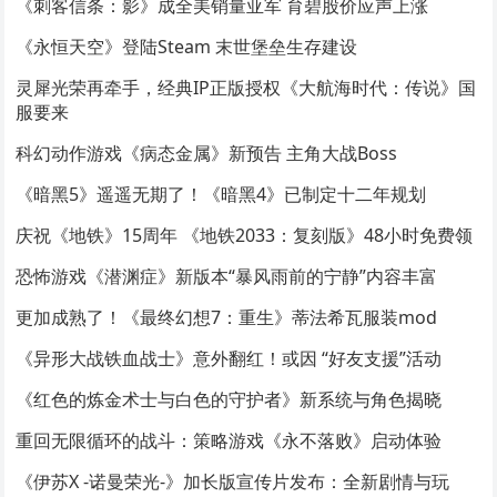
《刺客信条：影》成全美销量亚军 育碧股价应声上涨
《永恒天空》登陆Steam 末世堡垒生存建设
灵犀光荣再牵手，经典IP正版授权《大航海时代：传说》国
服要来
科幻动作游戏《病态金属》新预告 主角大战Boss
《暗黑5》遥遥无期了！《暗黑4》已制定十二年规划
庆祝《地铁》15周年 《地铁2033：复刻版》48小时免费领
恐怖游戏《潜渊症》新版本“暴风雨前的宁静”内容丰富
更加成熟了！《最终幻想7：重生》蒂法希瓦服装mod
《异形大战铁血战士》意外翻红！或因 “好友支援”活动
《红色的炼金术士与白色的守护者》新系统与角色揭晓
重回无限循环的战斗：策略游戏《永不落败》启动体验
《伊苏X -诺曼荣光-》加长版宣传片发布：全新剧情与玩