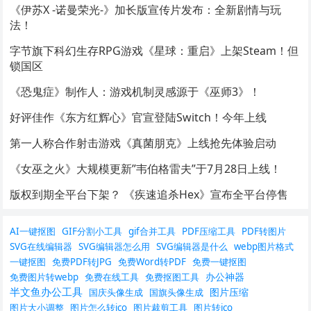
《伊苏X -诺曼荣光-》加长版宣传片发布：全新剧情与玩
法！
字节旗下科幻生存RPG游戏《星球：重启》上架Steam！但
锁国区
《恐鬼症》制作人：游戏机制灵感源于《巫师3》！
好评佳作《东方红辉心》官宣登陆Switch！今年上线
第一人称合作射击游戏《真菌朋克》上线抢先体验启动
《女巫之火》大规模更新”韦伯格雷夫”于7月28日上线！
版权到期全平台下架？ 《疾速追杀Hex》宣布全平台停售
AI一键抠图
GIF分割小工具
gif合并工具
PDF压缩工具
PDF转图片
SVG在线编辑器
SVG编辑器怎么用
SVG编辑器是什么
webp图片格式
一键抠图
免费PDF转JPG
免费Word转PDF
免费一键抠图
办公神器
免费图片转webp
免费在线工具
免费抠图工具
半文鱼办公工具
图片压缩
国庆头像生成
国旗头像生成
图片大小调整
图片怎么转ico
图片裁剪工具
图片转ico