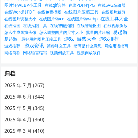
图片转WEBP小工具
在线gif合并
在线PDF转JPG
在线SVG编辑器
在线图片压缩工具
在线Word转PDF
在线免费抠图
在线图片裁剪
在线工具大全
在线图片调整大小
在线图片转ico
在线图片转webp
在线抠图
在线抠图工具
在线智能扣图
在线智能抠图
在线视频倒放
易起游
怎么生成国旗头像
怎么调整图片的尺寸大小
批量图片压缩
游戏
游戏大全
游戏推荐
易起游·
最好用的图片压缩工具
游戏资讯
游戏推荐·
简称释义工具
缩写是什么意思
网络用语缩写
网络简称
网络语言缩写
视频倒放工具
视频倒放软件
归档
2025 年 7 月
(267)
2025 年 6 月
(344)
2025 年 5 月
(345)
2025 年 4 月
(360)
2025 年 3 月
(410)