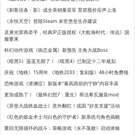
《刺客信条：影》成全美销量亚军 育碧股价应声上涨
《永恒天空》登陆Steam 末世堡垒生存建设
灵犀光荣再牵手，经典IP正版授权《大航海时代：传说》国
服要来
科幻动作游戏《病态金属》新预告 主角大战Boss
《暗黑5》遥遥无期了！《暗黑4》已制定十二年规划
庆祝《地铁》15周年 《地铁2033：复刻版》48小时免费领
恐怖游戏《潜渊症》新版本“暴风雨前的宁静”内容丰富
更加成熟了！《最终幻想7：重生》蒂法希瓦服装mod
《异形大战铁血战士》意外翻红！或因 “好友支援”活动
《红色的炼金术士与白色的守护者》新系统与角色揭晓
重回无限循环的战斗：策略游戏《永不落败》启动体验