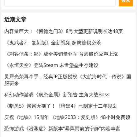
搜索
近期文章
内容量巨大！《博德之门3》8号大型更新说明长达48页
《鬼武者2：复刻版》全新视频 超爽连锁必杀
《刺客信条：影》成全美销量亚军 育碧股价应声上涨
《永恒天空》登陆Steam 末世堡垒生存建设
灵犀光荣再牵手，经典IP正版授权《大航海时代：传说》国
服要来
科幻动作游戏《病态金属》新预告 主角大战Boss
《暗黑5》遥遥无期了！《暗黑4》已制定十二年规划
庆祝《地铁》15周年 《地铁2033：复刻版》48小时免费领
恐怖游戏《潜渊症》新版本“暴风雨前的宁静”内容丰富