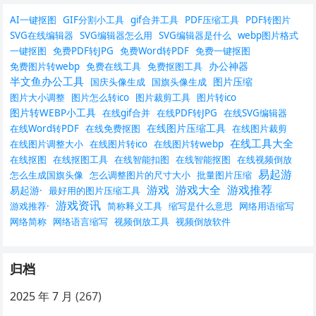
AI一键抠图
GIF分割小工具
gif合并工具
PDF压缩工具
PDF转图片
SVG在线编辑器
SVG编辑器怎么用
SVG编辑器是什么
webp图片格式
一键抠图
免费PDF转JPG
免费Word转PDF
免费一键抠图
办公神器
免费图片转webp
免费在线工具
免费抠图工具
半文鱼办公工具
图片压缩
国庆头像生成
国旗头像生成
图片大小调整
图片怎么转ico
图片裁剪工具
图片转ico
图片转WEBP小工具
在线gif合并
在线PDF转JPG
在线SVG编辑器
在线图片压缩工具
在线Word转PDF
在线免费抠图
在线图片裁剪
在线工具大全
在线图片调整大小
在线图片转ico
在线图片转webp
在线抠图
在线抠图工具
在线智能扣图
在线智能抠图
在线视频倒放
易起游
怎么生成国旗头像
怎么调整图片的尺寸大小
批量图片压缩
游戏
游戏大全
游戏推荐
易起游·
最好用的图片压缩工具
游戏资讯
游戏推荐·
简称释义工具
缩写是什么意思
网络用语缩写
网络简称
网络语言缩写
视频倒放工具
视频倒放软件
归档
2025 年 7 月
(267)