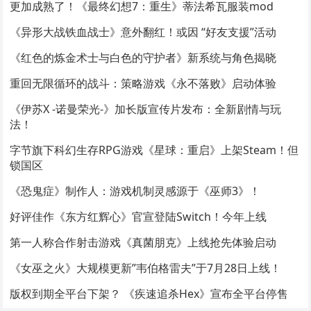
更加成熟了！《最终幻想7：重生》蒂法希瓦服装mod
《异形大战铁血战士》意外翻红！或因 “好友支援”活动
《红色的炼金术士与白色的守护者》新系统与角色揭晓
重回无限循环的战斗：策略游戏《永不落败》启动体验
《伊苏X -诺曼荣光-》加长版宣传片发布：全新剧情与玩
法！
字节旗下科幻生存RPG游戏《星球：重启》上架Steam！但
锁国区
《恐鬼症》制作人：游戏机制灵感源于《巫师3》！
好评佳作《东方红辉心》官宣登陆Switch！今年上线
第一人称合作射击游戏《真菌朋克》上线抢先体验启动
《女巫之火》大规模更新”韦伯格雷夫”于7月28日上线！
版权到期全平台下架？ 《疾速追杀Hex》宣布全平台停售