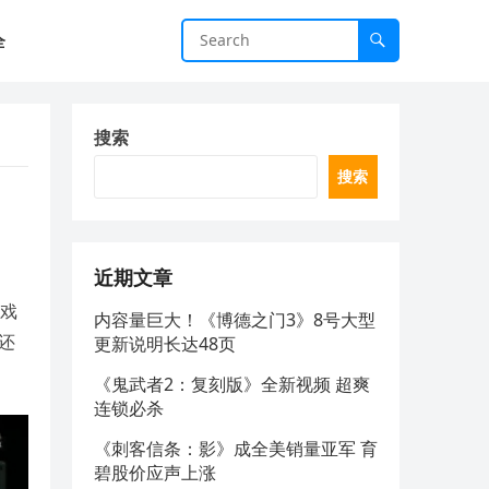
全
搜索
搜索
近期文章
游戏
内容量巨大！《博德之门3》8号大型
还
更新说明长达48页
《鬼武者2：复刻版》全新视频 超爽
连锁必杀
《刺客信条：影》成全美销量亚军 育
碧股价应声上涨