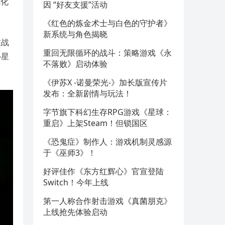
优化
因 “好友支援”活动
《红色的炼金术士与白色的守护者》
新系统与角色揭晓
在战
重回无限循环的战斗：策略游戏《永
外星
不落败》启动体验
《伊苏X -诺曼荣光-》加长版宣传片
发布：全新剧情与玩法！
字节旗下科幻生存RPG游戏《星球：
重启》上架Steam！但锁国区
《恐鬼症》制作人：游戏机制灵感源
于《巫师3》！
好评佳作《东方红辉心》官宣登陆
Switch！今年上线
第一人称合作射击游戏《真菌朋克》
上线抢先体验启动