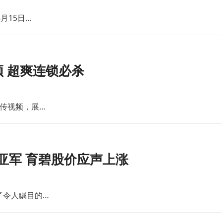
月15日…
 超爽连锁必杀
传视频，展…
亚军 育碧股价应声上涨
了令人瞩目的…