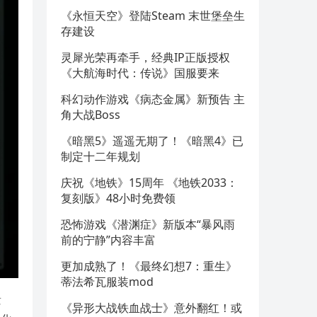
《永恒天空》登陆Steam 末世堡垒生
存建设
灵犀光荣再牵手，经典IP正版授权
《大航海时代：传说》国服要来
科幻动作游戏《病态金属》新预告 主
角大战Boss
《暗黑5》遥遥无期了！《暗黑4》已
制定十二年规划
庆祝《地铁》15周年 《地铁2033：
复刻版》48小时免费领
恐怖游戏《潜渊症》新版本“暴风雨
前的宁静”内容丰富
更加成熟了！《最终幻想7：重生》
蒂法希瓦服装mod
遗
《异形大战铁血战士》意外翻红！或