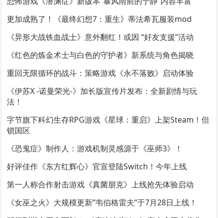
恐怖游戏《潜渊症》新版本“暴风雨前的宁静”内容丰富
更加成熟了！《最终幻想7：重生》蒂法希瓦服装mod
《异形大战铁血战士》意外翻红！或因 “好友支援”活动
《红色的炼金术士与白色的守护者》新系统与角色揭晓
重回无限循环的战斗：策略游戏《永不落败》启动体验
《伊苏X -诺曼荣光-》加长版宣传片发布：全新剧情与玩
法！
字节旗下科幻生存RPG游戏《星球：重启》上架Steam！但
锁国区
《恐鬼症》制作人：游戏机制灵感源于《巫师3》！
好评佳作《东方红辉心》官宣登陆Switch！今年上线
第一人称合作射击游戏《真菌朋克》上线抢先体验启动
《女巫之火》大规模更新”韦伯格雷夫”于7月28日上线！