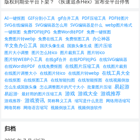
版权到期全平台下架？ 《疾速追杀Hex》宣布全平台停售
AI一键抠图
GIF分割小工具
gif合并工具
PDF压缩工具
PDF转图片
SVG在线编辑器
SVG编辑器怎么用
SVG编辑器是什么
webp图片格式
一键抠图
免费PDF转JPG
免费Word转PDF
免费一键抠图
办公神器
免费图片转webp
免费在线工具
免费抠图工具
半文鱼办公工具
图片压缩
国庆头像生成
国旗头像生成
图片大小调整
图片怎么转ico
图片裁剪工具
图片转ico
图片转WEBP小工具
在线gif合并
在线PDF转JPG
在线SVG编辑器
在线图片压缩工具
在线Word转PDF
在线免费抠图
在线图片裁剪
在线工具大全
在线图片调整大小
在线图片转ico
在线图片转webp
在线抠图
在线抠图工具
在线智能扣图
在线智能抠图
在线视频倒放
易起游
怎么生成国旗头像
怎么调整图片的尺寸大小
批量图片压缩
游戏
游戏大全
游戏推荐
易起游·
最好用的图片压缩工具
游戏资讯
游戏推荐·
简称释义工具
缩写是什么意思
网络用语缩写
网络简称
网络语言缩写
视频倒放工具
视频倒放软件
归档