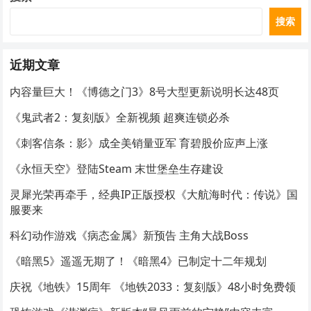
搜索
近期文章
内容量巨大！《博德之门3》8号大型更新说明长达48页
《鬼武者2：复刻版》全新视频 超爽连锁必杀
《刺客信条：影》成全美销量亚军 育碧股价应声上涨
《永恒天空》登陆Steam 末世堡垒生存建设
灵犀光荣再牵手，经典IP正版授权《大航海时代：传说》国
服要来
科幻动作游戏《病态金属》新预告 主角大战Boss
《暗黑5》遥遥无期了！《暗黑4》已制定十二年规划
庆祝《地铁》15周年 《地铁2033：复刻版》48小时免费领