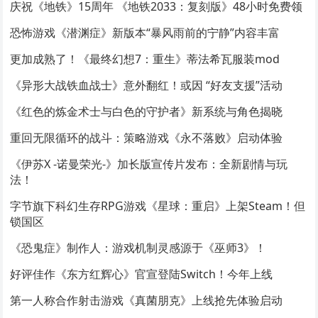
庆祝《地铁》15周年 《地铁2033：复刻版》48小时免费领
恐怖游戏《潜渊症》新版本“暴风雨前的宁静”内容丰富
更加成熟了！《最终幻想7：重生》蒂法希瓦服装mod
《异形大战铁血战士》意外翻红！或因 “好友支援”活动
《红色的炼金术士与白色的守护者》新系统与角色揭晓
重回无限循环的战斗：策略游戏《永不落败》启动体验
《伊苏X -诺曼荣光-》加长版宣传片发布：全新剧情与玩
法！
字节旗下科幻生存RPG游戏《星球：重启》上架Steam！但
锁国区
《恐鬼症》制作人：游戏机制灵感源于《巫师3》！
好评佳作《东方红辉心》官宣登陆Switch！今年上线
第一人称合作射击游戏《真菌朋克》上线抢先体验启动