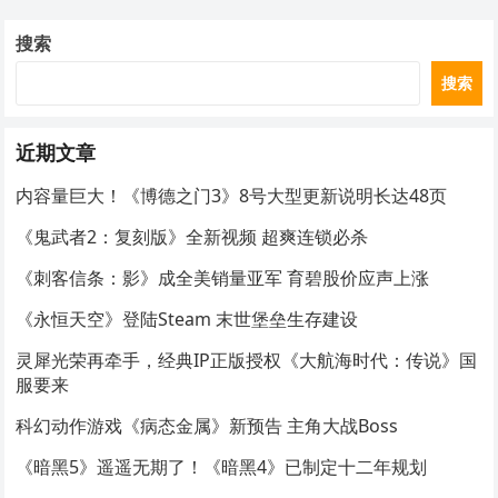
搜索
搜索
近期文章
内容量巨大！《博德之门3》8号大型更新说明长达48页
《鬼武者2：复刻版》全新视频 超爽连锁必杀
《刺客信条：影》成全美销量亚军 育碧股价应声上涨
《永恒天空》登陆Steam 末世堡垒生存建设
灵犀光荣再牵手，经典IP正版授权《大航海时代：传说》国
服要来
科幻动作游戏《病态金属》新预告 主角大战Boss
《暗黑5》遥遥无期了！《暗黑4》已制定十二年规划