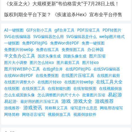
《女巫之火》大规模更新”韦伯格雷夫”于7月28日上线！
版权到期全平台下架？ 《疾速追杀Hex》宣布全平台停售
AI一键抠图
GIF分割小工具
gif合并工具
PDF压缩工具
PDF转图片
SVG在线编辑器
SVG编辑器怎么用
SVG编辑器是什么
webp图片格式
一键抠图
免费PDF转JPG
免费Word转PDF
免费一键抠图
办公神器
免费图片转webp
免费在线工具
免费抠图工具
半文鱼办公工具
图片压缩
国庆头像生成
国旗头像生成
图片大小调整
图片怎么转ico
图片裁剪工具
图片转ico
图片转WEBP小工具
在线gif合并
在线PDF转JPG
在线SVG编辑器
在线图片压缩工具
在线Word转PDF
在线免费抠图
在线图片裁剪
在线工具大全
在线图片调整大小
在线图片转ico
在线图片转webp
在线抠图
在线抠图工具
在线智能扣图
在线智能抠图
在线视频倒放
易起游
怎么生成国旗头像
怎么调整图片的尺寸大小
批量图片压缩
游戏
游戏大全
游戏推荐
易起游·
最好用的图片压缩工具
游戏资讯
游戏推荐·
简称释义工具
缩写是什么意思
网络用语缩写
网络简称
网络语言缩写
视频倒放工具
视频倒放软件