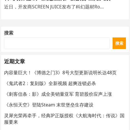
近日，开发商SCREEN JUICE发布了科幻题材Ro…
搜索
搜索
近期文章
内容量巨大！《博德之门3》8号大型更新说明长达48页
《鬼武者2：复刻版》全新视频 超爽连锁必杀
《刺客信条：影》成全美销量亚军 育碧股价应声上涨
《永恒天空》登陆Steam 末世堡垒生存建设
灵犀光荣再牵手，经典IP正版授权《大航海时代：传说》国
服要来