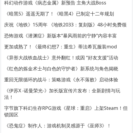
科幻动作游戏《病态金属》新预告 主角大战Boss
《暗黑5》遥遥无期了！《暗黑4》已制定十二年规划
庆祝《地铁》15周年 《地铁2033：复刻版》48小时免费领
恐怖游戏《潜渊症》新版本“暴风雨前的宁静”内容丰富
更加成熟了！《最终幻想7：重生》蒂法希瓦服装mod
《异形大战铁血战士》意外翻红！或因 “好友支援”活动
《红色的炼金术士与白色的守护者》新系统与角色揭晓
重回无限循环的战斗：策略游戏《永不落败》启动体验
《伊苏X -诺曼荣光-》加长版宣传片发布：全新剧情与玩
法！
字节旗下科幻生存RPG游戏《星球：重启》上架Steam！但
锁国区
《恐鬼症》制作人：游戏机制灵感源于《巫师3》！