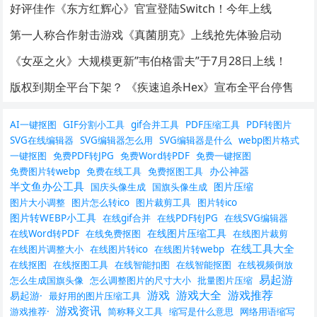
好评佳作《东方红辉心》官宣登陆Switch！今年上线
第一人称合作射击游戏《真菌朋克》上线抢先体验启动
《女巫之火》大规模更新”韦伯格雷夫”于7月28日上线！
版权到期全平台下架？ 《疾速追杀Hex》宣布全平台停售
AI一键抠图
GIF分割小工具
gif合并工具
PDF压缩工具
PDF转图片
SVG在线编辑器
SVG编辑器怎么用
SVG编辑器是什么
webp图片格式
一键抠图
免费PDF转JPG
免费Word转PDF
免费一键抠图
办公神器
免费图片转webp
免费在线工具
免费抠图工具
半文鱼办公工具
图片压缩
国庆头像生成
国旗头像生成
图片大小调整
图片怎么转ico
图片裁剪工具
图片转ico
图片转WEBP小工具
在线gif合并
在线PDF转JPG
在线SVG编辑器
在线图片压缩工具
在线Word转PDF
在线免费抠图
在线图片裁剪
在线工具大全
在线图片调整大小
在线图片转ico
在线图片转webp
在线抠图
在线抠图工具
在线智能扣图
在线智能抠图
在线视频倒放
易起游
怎么生成国旗头像
怎么调整图片的尺寸大小
批量图片压缩
游戏
游戏大全
游戏推荐
易起游·
最好用的图片压缩工具
游戏资讯
游戏推荐·
简称释义工具
缩写是什么意思
网络用语缩写