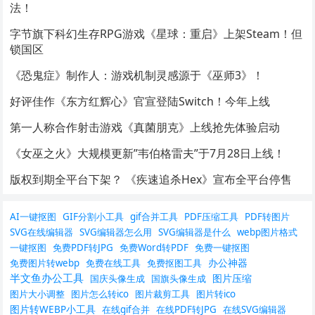
法！
字节旗下科幻生存RPG游戏《星球：重启》上架Steam！但
锁国区
《恐鬼症》制作人：游戏机制灵感源于《巫师3》！
好评佳作《东方红辉心》官宣登陆Switch！今年上线
第一人称合作射击游戏《真菌朋克》上线抢先体验启动
《女巫之火》大规模更新”韦伯格雷夫”于7月28日上线！
版权到期全平台下架？ 《疾速追杀Hex》宣布全平台停售
AI一键抠图
GIF分割小工具
gif合并工具
PDF压缩工具
PDF转图片
SVG在线编辑器
SVG编辑器怎么用
SVG编辑器是什么
webp图片格式
一键抠图
免费PDF转JPG
免费Word转PDF
免费一键抠图
办公神器
免费图片转webp
免费在线工具
免费抠图工具
半文鱼办公工具
图片压缩
国庆头像生成
国旗头像生成
图片大小调整
图片怎么转ico
图片裁剪工具
图片转ico
图片转WEBP小工具
在线gif合并
在线PDF转JPG
在线SVG编辑器