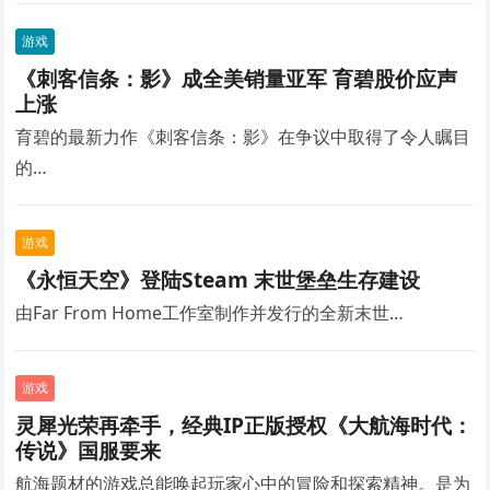
游戏
《刺客信条：影》成全美销量亚军 育碧股价应声
上涨
育碧的最新力作《刺客信条：影》在争议中取得了令人瞩目
的…
游戏
《永恒天空》登陆Steam 末世堡垒生存建设
由Far From Home工作室制作并发行的全新末世…
游戏
灵犀光荣再牵手，经典IP正版授权《大航海时代：
传说》国服要来
航海题材的游戏总能唤起玩家心中的冒险和探索精神。是为