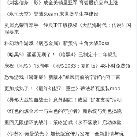
《刺客信条：影》成全美销量亚军 育碧股价应声上涨
《永恒天空》登陆Steam 末世堡垒生存建设
灵犀光荣再牵手，经典IP正版授权《大航海时代：传说》国
服要来
科幻动作游戏《病态金属》新预告 主角大战Boss
《暗黑5》遥遥无期了！《暗黑4》已制定十二年规划
庆祝《地铁》15周年 《地铁2033：复刻版》48小时免费领
恐怖游戏《潜渊症》新版本“暴风雨前的宁静”内容丰富
更加成熟了！《最终幻想7：重生》蒂法希瓦服装mod
《异形大战铁血战士》意外翻红！或因 “好友支援”活动
《红色的炼金术士与白色的守护者》新系统与角色揭晓
重回无限循环的战斗：策略游戏《永不落败》启动体验
《伊苏X -诺曼荣光-》加长版宣传片发布：全新剧情与玩