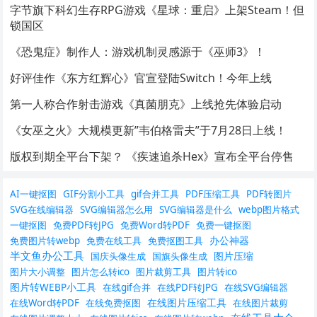
字节旗下科幻生存RPG游戏《星球：重启》上架Steam！但
锁国区
《恐鬼症》制作人：游戏机制灵感源于《巫师3》！
好评佳作《东方红辉心》官宣登陆Switch！今年上线
第一人称合作射击游戏《真菌朋克》上线抢先体验启动
《女巫之火》大规模更新”韦伯格雷夫”于7月28日上线！
版权到期全平台下架？ 《疾速追杀Hex》宣布全平台停售
AI一键抠图
GIF分割小工具
gif合并工具
PDF压缩工具
PDF转图片
SVG在线编辑器
SVG编辑器怎么用
SVG编辑器是什么
webp图片格式
一键抠图
免费PDF转JPG
免费Word转PDF
免费一键抠图
办公神器
免费图片转webp
免费在线工具
免费抠图工具
半文鱼办公工具
图片压缩
国庆头像生成
国旗头像生成
图片大小调整
图片怎么转ico
图片裁剪工具
图片转ico
图片转WEBP小工具
在线gif合并
在线PDF转JPG
在线SVG编辑器
在线图片压缩工具
在线Word转PDF
在线免费抠图
在线图片裁剪