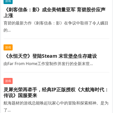
游戏
《刺客信条：影》成全美销量亚军 育碧股价应声
上涨
育碧的最新力作《刺客信条：影》在争议中取得了令人瞩目
的…
游戏
《永恒天空》登陆Steam 末世堡垒生存建设
由Far From Home工作室制作并发行的全新末世…
游戏
灵犀光荣再牵手，经典IP正版授权《大航海时代：
传说》国服要来
航海题材的游戏总能唤起玩家心中的冒险和探索精神。是为
了…