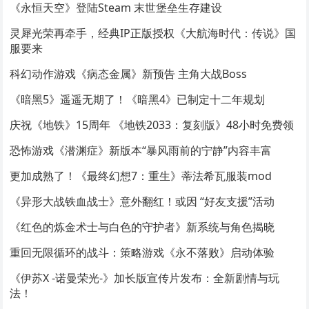
《永恒天空》登陆Steam 末世堡垒生存建设
灵犀光荣再牵手，经典IP正版授权《大航海时代：传说》国
服要来
科幻动作游戏《病态金属》新预告 主角大战Boss
《暗黑5》遥遥无期了！《暗黑4》已制定十二年规划
庆祝《地铁》15周年 《地铁2033：复刻版》48小时免费领
恐怖游戏《潜渊症》新版本“暴风雨前的宁静”内容丰富
更加成熟了！《最终幻想7：重生》蒂法希瓦服装mod
《异形大战铁血战士》意外翻红！或因 “好友支援”活动
《红色的炼金术士与白色的守护者》新系统与角色揭晓
重回无限循环的战斗：策略游戏《永不落败》启动体验
《伊苏X -诺曼荣光-》加长版宣传片发布：全新剧情与玩
法！