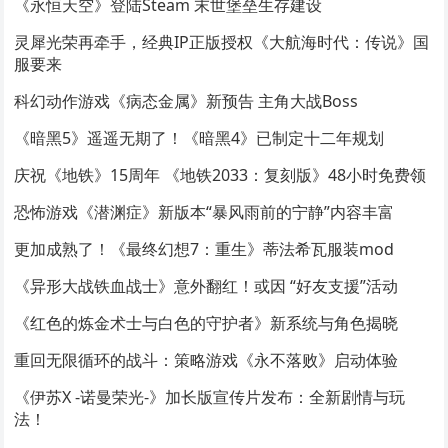
《永恒天空》登陆Steam 末世堡垒生存建设
灵犀光荣再牵手，经典IP正版授权《大航海时代：传说》国
服要来
科幻动作游戏《病态金属》新预告 主角大战Boss
《暗黑5》遥遥无期了！《暗黑4》已制定十二年规划
庆祝《地铁》15周年 《地铁2033：复刻版》48小时免费领
恐怖游戏《潜渊症》新版本“暴风雨前的宁静”内容丰富
更加成熟了！《最终幻想7：重生》蒂法希瓦服装mod
《异形大战铁血战士》意外翻红！或因 “好友支援”活动
《红色的炼金术士与白色的守护者》新系统与角色揭晓
重回无限循环的战斗：策略游戏《永不落败》启动体验
《伊苏X -诺曼荣光-》加长版宣传片发布：全新剧情与玩
法！