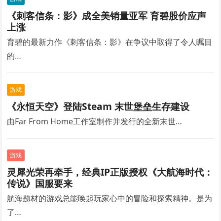
《刺客信条：影》成全美销量亚军 育碧股价应声
上涨
育碧的最新力作《刺客信条：影》在争议中取得了令人瞩目
的…
游戏
《永恒天空》登陆Steam 末世堡垒生存建设
由Far From Home工作室制作并发行的全新末世…
游戏
灵犀光荣再牵手，经典IP正版授权《大航海时代：
传说》国服要来
航海题材的游戏总能唤起玩家心中的冒险和探索精神。是为
了…