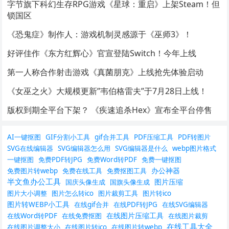
字节旗下科幻生存RPG游戏《星球：重启》上架Steam！但
锁国区
《恐鬼症》制作人：游戏机制灵感源于《巫师3》！
好评佳作《东方红辉心》官宣登陆Switch！今年上线
第一人称合作射击游戏《真菌朋克》上线抢先体验启动
《女巫之火》大规模更新”韦伯格雷夫”于7月28日上线！
版权到期全平台下架？ 《疾速追杀Hex》宣布全平台停售
AI一键抠图
GIF分割小工具
gif合并工具
PDF压缩工具
PDF转图片
SVG在线编辑器
SVG编辑器怎么用
SVG编辑器是什么
webp图片格式
一键抠图
免费PDF转JPG
免费Word转PDF
免费一键抠图
办公神器
免费图片转webp
免费在线工具
免费抠图工具
半文鱼办公工具
图片压缩
国庆头像生成
国旗头像生成
图片大小调整
图片怎么转ico
图片裁剪工具
图片转ico
图片转WEBP小工具
在线gif合并
在线PDF转JPG
在线SVG编辑器
在线图片压缩工具
在线Word转PDF
在线免费抠图
在线图片裁剪
在线工具大全
在线图片调整大小
在线图片转ico
在线图片转webp