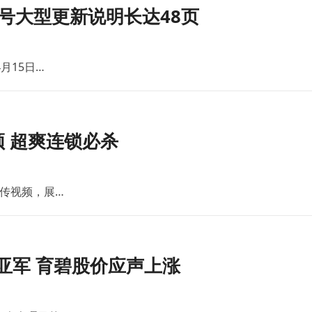
号大型更新说明长达48页
月15日…
 超爽连锁必杀
传视频，展…
亚军 育碧股价应声上涨