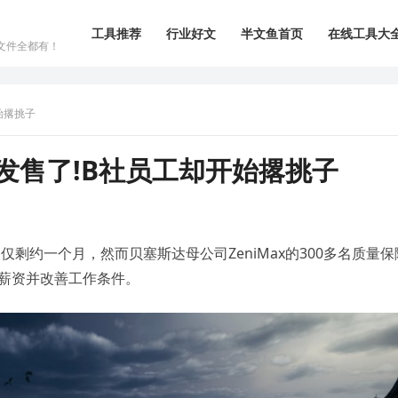
工具推荐
行业好文
半文鱼首页
在线工具大
文件全都有！
始撂挑子
发售了!B社员工却开始撂挑子
剩约一个月，然而贝塞斯达母公司ZeniMax的300多名质量保
薪资并改善工作条件。