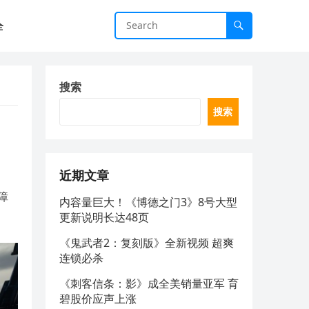
全
搜索
搜索
近期文章
障
内容量巨大！《博德之门3》8号大型
更新说明长达48页
《鬼武者2：复刻版》全新视频 超爽
连锁必杀
《刺客信条：影》成全美销量亚军 育
碧股价应声上涨