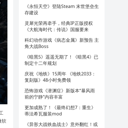
《永恒天空》登陆Steam 末世堡垒生
存建设
灵犀光荣再牵手，经典IP正版授权
《大航海时代：传说》国服要来
科幻动作游戏《病态金属》新预告 主
角大战Boss
《暗黑5》遥遥无期了！《暗黑4》已
制定十二年规划
庆祝《地铁》15周年 《地铁2033：
复刻版》48小时免费领
恐怖游戏《潜渊症》新版本“暴风雨
前的宁静”内容丰富
更加成熟了！《最终幻想7：重生》
工
蒂法希瓦服装mod
微软
《异形大战铁血战士》意外翻红！或