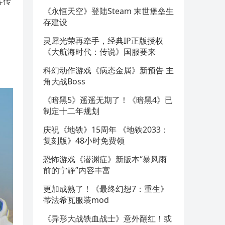
客传
《永恒天空》登陆Steam 末世堡垒生
存建设
灵犀光荣再牵手，经典IP正版授权
《大航海时代：传说》国服要来
科幻动作游戏《病态金属》新预告 主
角大战Boss
《暗黑5》遥遥无期了！《暗黑4》已
制定十二年规划
庆祝《地铁》15周年 《地铁2033：
复刻版》48小时免费领
恐怖游戏《潜渊症》新版本“暴风雨
前的宁静”内容丰富
更加成熟了！《最终幻想7：重生》
蒂法希瓦服装mod
《异形大战铁血战士》意外翻红！或