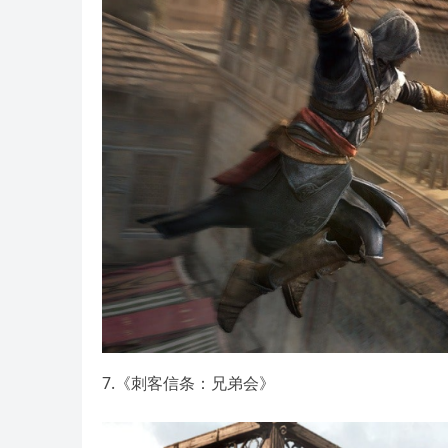
7.《刺客信条：兄弟会》