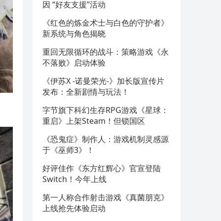
因 “好友支援”活动
《红色的炼金术士与白色的守护者》
新系统与角色揭晓
重回无限循环的战斗：策略游戏《永
不落败》启动体验
《伊苏X -诺曼荣光-》加长版宣传片
发布：全新剧情与玩法！
字节旗下科幻生存RPG游戏《星球：
重启》上架Steam！但锁国区
《恐鬼症》制作人：游戏机制灵感源
于《巫师3》！
好评佳作《东方红辉心》官宣登陆
Switch！今年上线
第一人称合作射击游戏《真菌朋克》
上线抢先体验启动