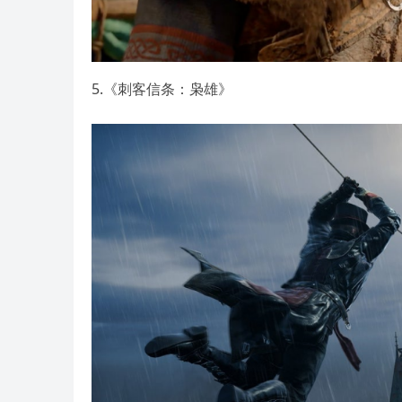
5.《刺客信条：枭雄》