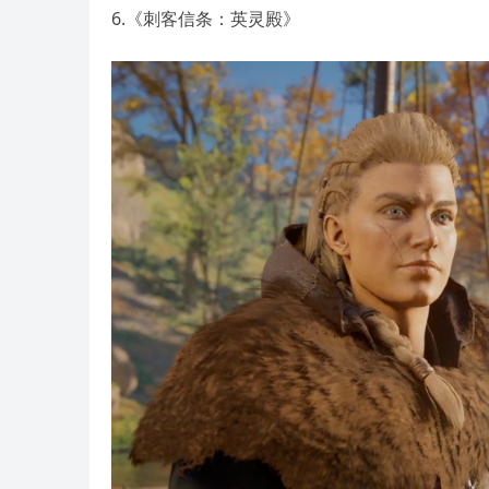
6.《刺客信条：英灵殿》