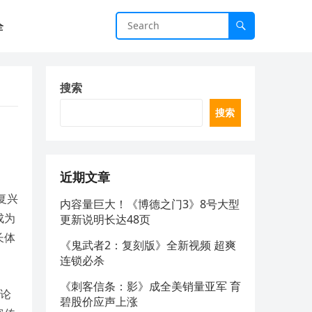
全
搜索
搜索
近期文章
复兴
内容量巨大！《博德之门3》8号大型
成为
更新说明长达48页
长体
《鬼武者2：复刻版》全新视频 超爽
连锁必杀
《刺客信条：影》成全美销量亚军 育
讨论
碧股价应声上涨