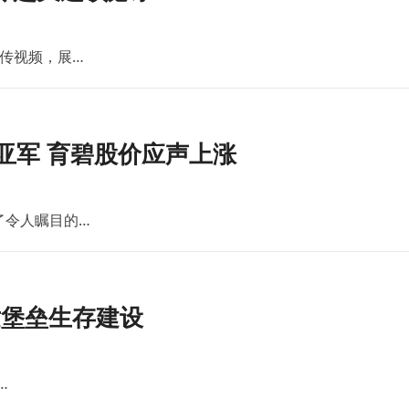
传视频，展…
亚军 育碧股价应声上涨
了令人瞩目的…
世堡垒生存建设
…