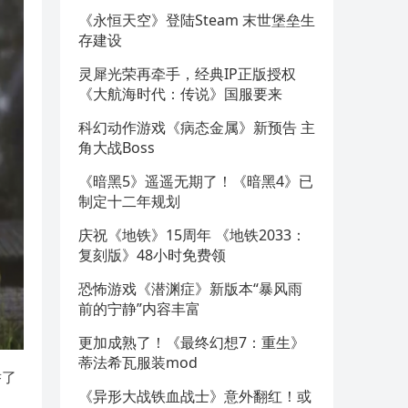
《永恒天空》登陆Steam 末世堡垒生
存建设
灵犀光荣再牵手，经典IP正版授权
《大航海时代：传说》国服要来
科幻动作游戏《病态金属》新预告 主
角大战Boss
《暗黑5》遥遥无期了！《暗黑4》已
制定十二年规划
庆祝《地铁》15周年 《地铁2033：
复刻版》48小时免费领
恐怖游戏《潜渊症》新版本“暴风雨
前的宁静”内容丰富
更加成熟了！《最终幻想7：重生》
蒂法希瓦服装mod
举了
《异形大战铁血战士》意外翻红！或