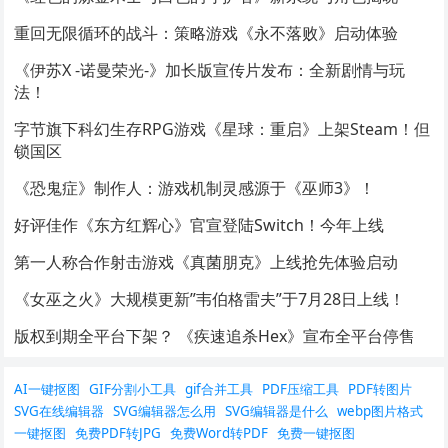
重回无限循环的战斗：策略游戏《永不落败》启动体验
《伊苏X -诺曼荣光-》加长版宣传片发布：全新剧情与玩
法！
字节旗下科幻生存RPG游戏《星球：重启》上架Steam！但
锁国区
《恐鬼症》制作人：游戏机制灵感源于《巫师3》！
好评佳作《东方红辉心》官宣登陆Switch！今年上线
第一人称合作射击游戏《真菌朋克》上线抢先体验启动
《女巫之火》大规模更新”韦伯格雷夫”于7月28日上线！
版权到期全平台下架？ 《疾速追杀Hex》宣布全平台停售
AI一键抠图
GIF分割小工具
gif合并工具
PDF压缩工具
PDF转图片
SVG在线编辑器
SVG编辑器怎么用
SVG编辑器是什么
webp图片格式
一键抠图
免费PDF转JPG
免费Word转PDF
免费一键抠图