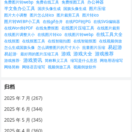
办公神器
免费图片转webp
免费在线工具
免费抠图工具
半文鱼办公工具
图片压缩
国庆头像生成
国旗头像生成
图片大小调整
图片怎么转ico
图片裁剪工具
图片转ico
图片转WEBP小工具
在线gif合并
在线PDF转JPG
在线SVG编辑器
在线图片压缩工具
在线Word转PDF
在线免费抠图
在线图片裁剪
在线工具大全
在线图片调整大小
在线图片转ico
在线图片转webp
在线抠图
在线抠图工具
在线智能扣图
在线智能抠图
在线视频倒放
易起游
怎么生成国旗头像
怎么调整图片的尺寸大小
批量图片压缩
游戏
游戏大全
游戏推荐
易起游·
最好用的图片压缩工具
游戏资讯
游戏推荐·
简称释义工具
缩写是什么意思
网络用语缩写
网络简称
网络语言缩写
视频倒放工具
视频倒放软件
归档
2025 年 7 月
(267)
2025 年 6 月
(344)
2025 年 5 月
(345)
2025 年 4 月
(360)