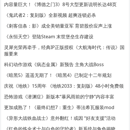
内容量巨大！《博德之门3》8号大型更新说明长达48页
《鬼武者2：复刻版》全新视频 超爽连锁必杀
《刺客信条：影》成全美销量亚军 育碧股价应声上涨
《永恒天空》登陆Steam 末世堡垒生存建设
灵犀光荣再牵手，经典IP正版授权《大航海时代：传说》国
服要来
科幻动作游戏《病态金属》新预告 主角大战Boss
《暗黑5》遥遥无期了！《暗黑4》已制定十二年规划
庆祝《地铁》15周年 《地铁2033：复刻版》48小时免费领
恐怖游戏《潜渊症》新版本“暴风雨前的宁静”内容丰富
更加成熟了！《最终幻想7：重生》蒂法希瓦服装mod
《异形大战铁血战士》意外翻红！或因 “好友支援”活动
《红色的炼金术士与白色的守护者》新系统与角色揭晓