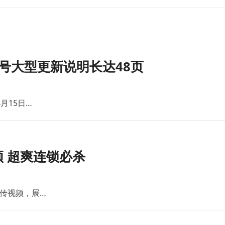
号大型更新说明长达48页
月15日…
 超爽连锁必杀
传视频，展…