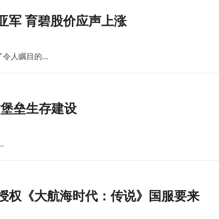
亚军 育碧股价应声上涨
了令人瞩目的…
世堡垒生存建设
…
版授权《大航海时代：传说》国服要来