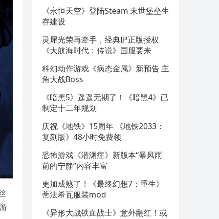
《永恒天空》登陆Steam 末世堡垒生
存建设
灵犀光荣再牵手，经典IP正版授权
《大航海时代：传说》国服要来
科幻动作游戏《病态金属》新预告 主
角大战Boss
《暗黑5》遥遥无期了！《暗黑4》已
制定十二年规划
庆祝《地铁》15周年 《地铁2033：
复刻版》48小时免费领
恐怖游戏《潜渊症》新版本“暴风雨
前的宁静”内容丰富
更加成熟了！《最终幻想7：重生》
丝
蒂法希瓦服装mod
游
《异形大战铁血战士》意外翻红！或