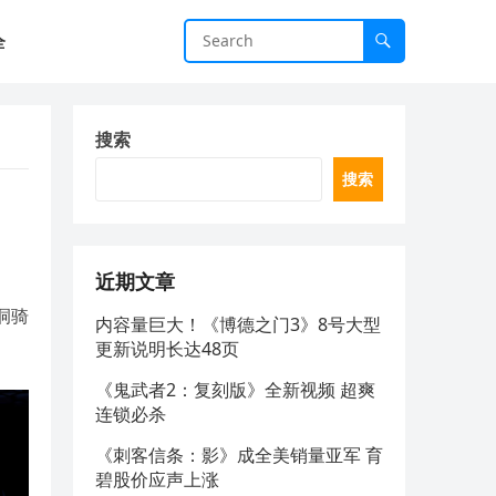
全
搜索
搜索
近期文章
洞骑
内容量巨大！《博德之门3》8号大型
更新说明长达48页
《鬼武者2：复刻版》全新视频 超爽
连锁必杀
《刺客信条：影》成全美销量亚军 育
碧股价应声上涨