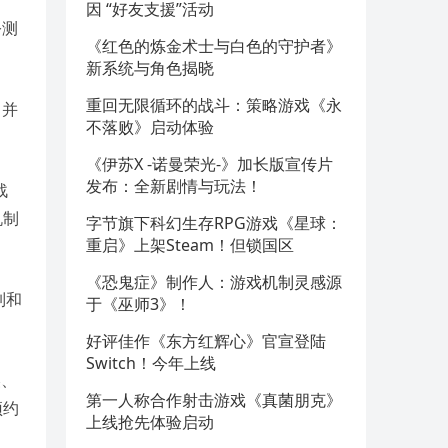
因 “好友支援”活动
公测
《红色的炼金术士与白色的守护者》
新系统与角色揭晓
重回无限循环的战斗：策略游戏《永
，并
不落败》启动体验
《伊苏X -诺曼荣光-》加长版宣传片
发布：全新剧情与玩法！
战
机制
字节旗下科幻生存RPG游戏《星球：
重启》上架Steam！但锁国区
《恐鬼症》制作人：游戏机制灵感源
制和
于《巫师3》！
好评佳作《东方红辉心》官宣登陆
Switch！今年上线
美、
第一人称合作射击游戏《真菌朋克》
预约
上线抢先体验启动