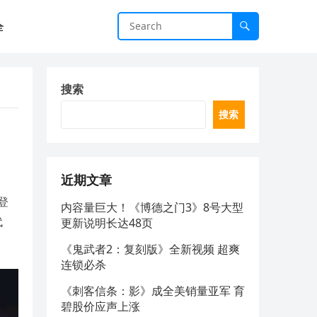
全
搜索
搜索
近期文章
登
内容量巨大！《博德之门3》8号大型
代
更新说明长达48页
《鬼武者2：复刻版》全新视频 超爽
连锁必杀
《刺客信条：影》成全美销量亚军 育
碧股价应声上涨