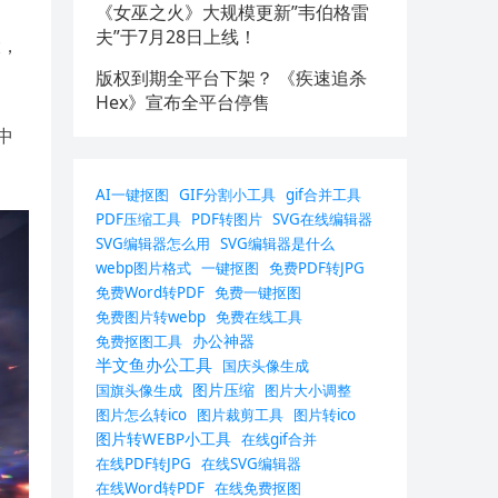
《女巫之火》大规模更新”韦伯格雷
夫”于7月28日上线！
大，
版权到期全平台下架？ 《疾速追杀
Hex》宣布全平台停售
中
AI一键抠图
GIF分割小工具
gif合并工具
PDF压缩工具
PDF转图片
SVG在线编辑器
SVG编辑器怎么用
SVG编辑器是什么
webp图片格式
一键抠图
免费PDF转JPG
免费Word转PDF
免费一键抠图
免费图片转webp
免费在线工具
办公神器
免费抠图工具
半文鱼办公工具
国庆头像生成
图片压缩
国旗头像生成
图片大小调整
图片怎么转ico
图片裁剪工具
图片转ico
图片转WEBP小工具
在线gif合并
在线PDF转JPG
在线SVG编辑器
在线Word转PDF
在线免费抠图