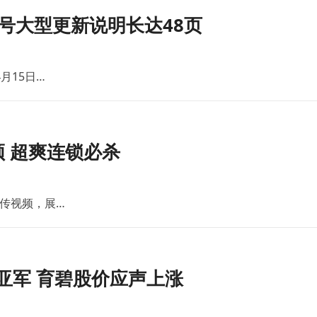
号大型更新说明长达48页
月15日…
 超爽连锁必杀
传视频，展…
亚军 育碧股价应声上涨