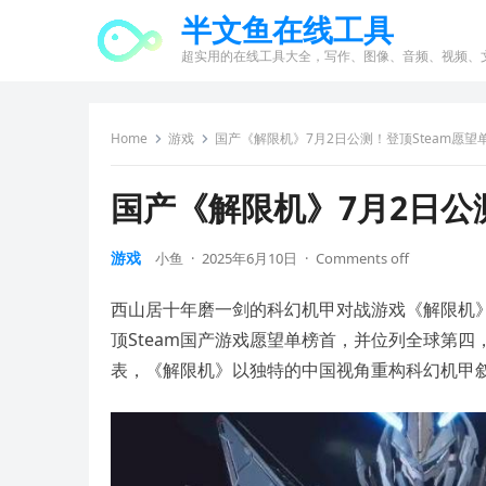
半文鱼在线工具
超实用的在线工具大全，写作、图像、音频、视频、
Home
游戏
国产《解限机》7月2日公测！登顶Steam愿望
国产《解限机》7月2日公
游戏
小鱼
·
2025年6月10日
·
Comments off
西山居十年磨一剑的科幻机甲对战游戏《解限机》
顶Steam国产游戏愿望单榜首，并位列全球第四
表，《解限机》以独特的中国视角重构科幻机甲