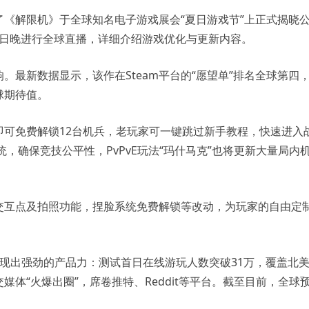
《解限机》于全球知名电子游戏展会“夏日游戏节”上正式揭晓
月9日晚进行全球直播，详细介绍游戏优化与更新内容。
最新数据显示，该作在Steam平台的“愿望单”排名全球第四
球期待值。
可免费解锁12台机兵，老玩家可一键跳过新手教程，快速进入
统，确保竞技公平性，PvPvE玩法“玛什马克”也将更新大量局内
交互点及拍照功能，捏脸系统免费解锁等改动，为玩家的自由定
展现出强劲的产品力：测试首日在线游玩人数突破31万，覆盖北
体“火爆出圈”，席卷推特、Reddit等平台。截至目前，全球