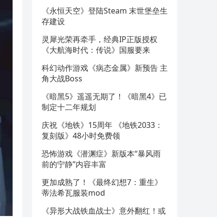
《永恒天空》登陆Steam 末世堡垒生
存建设
灵犀光荣再牵手，经典IP正版授权
《大航海时代：传说》国服要来
科幻动作游戏《病态金属》新预告 主
角大战Boss
《暗黑5》遥遥无期了！《暗黑4》已
制定十二年规划
庆祝《地铁》15周年 《地铁2033：
复刻版》48小时免费领
恐怖游戏《潜渊症》新版本“暴风雨
前的宁静”内容丰富
更加成熟了！《最终幻想7：重生》
蒂法希瓦服装mod
《异形大战铁血战士》意外翻红！或