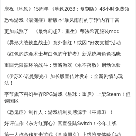
庆祝《地铁》15周年 《地铁2033：复刻版》48小时免费领
恐怖游戏《潜渊症》新版本“暴风雨前的宁静”内容丰富
更加成熟了！《最终幻想7：重生》蒂法希瓦服装mod
《异形大战铁血战士》意外翻红！或因 “好友支援”活动
《红色的炼金术士与白色的守护者》新系统与角色揭晓
重回无限循环的战斗：策略游戏《永不落败》启动体验
《伊苏X -诺曼荣光-》加长版宣传片发布：全新剧情与玩
法！
字节旗下科幻生存RPG游戏《星球：重启》上架Steam！但
锁国区
《恐鬼症》制作人：游戏机制灵感源于《巫师3》！
好评佳作《东方红辉心》官宣登陆Switch！今年上线
第一人称合作射击游戏《真菌朋克》上线抢先体验启动