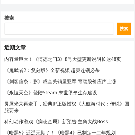
搜索
搜索
近期文章
内容量巨大！《博德之门3》8号大型更新说明长达48页
《鬼武者2：复刻版》全新视频 超爽连锁必杀
《刺客信条：影》成全美销量亚军 育碧股价应声上涨
《永恒天空》登陆Steam 末世堡垒生存建设
灵犀光荣再牵手，经典IP正版授权《大航海时代：传说》国
服要来
科幻动作游戏《病态金属》新预告 主角大战Boss
《暗黑5》遥遥无期了！《暗黑4》已制定十二年规划