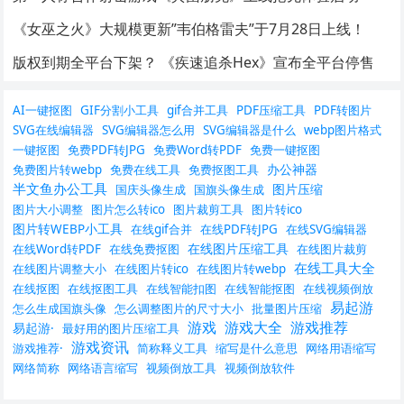
《女巫之火》大规模更新”韦伯格雷夫”于7月28日上线！
版权到期全平台下架？ 《疾速追杀Hex》宣布全平台停售
AI一键抠图
GIF分割小工具
gif合并工具
PDF压缩工具
PDF转图片
SVG在线编辑器
SVG编辑器怎么用
SVG编辑器是什么
webp图片格式
一键抠图
免费PDF转JPG
免费Word转PDF
免费一键抠图
办公神器
免费图片转webp
免费在线工具
免费抠图工具
半文鱼办公工具
图片压缩
国庆头像生成
国旗头像生成
图片大小调整
图片怎么转ico
图片裁剪工具
图片转ico
图片转WEBP小工具
在线gif合并
在线PDF转JPG
在线SVG编辑器
在线图片压缩工具
在线Word转PDF
在线免费抠图
在线图片裁剪
在线工具大全
在线图片调整大小
在线图片转ico
在线图片转webp
在线抠图
在线抠图工具
在线智能扣图
在线智能抠图
在线视频倒放
易起游
怎么生成国旗头像
怎么调整图片的尺寸大小
批量图片压缩
游戏
游戏大全
游戏推荐
易起游·
最好用的图片压缩工具
游戏资讯
游戏推荐·
简称释义工具
缩写是什么意思
网络用语缩写
网络简称
网络语言缩写
视频倒放工具
视频倒放软件