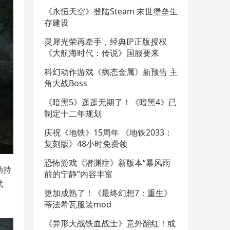
《永恒天空》登陆Steam 末世堡垒生
存建设
灵犀光荣再牵手，经典IP正版授权
《大航海时代：传说》国服要来
科幻动作游戏《病态金属》新预告 主
角大战Boss
《暗黑5》遥遥无期了！《暗黑4》已
制定十二年规划
庆祝《地铁》15周年 《地铁2033：
复刻版》48小时免费领
恐怖游戏《潜渊症》新版本“暴风雨
劫持
前的宁静”内容丰富
武
更加成熟了！《最终幻想7：重生》
蒂法希瓦服装mod
《异形大战铁血战士》意外翻红！或