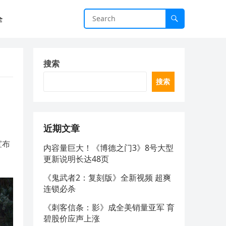
全
搜索
搜索
近期文章
宣布
内容量巨大！《博德之门3》8号大型
更新说明长达48页
《鬼武者2：复刻版》全新视频 超爽
连锁必杀
《刺客信条：影》成全美销量亚军 育
碧股价应声上涨