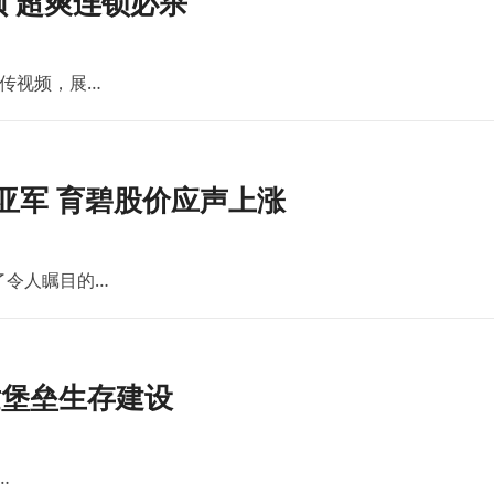
 超爽连锁必杀
传视频，展…
亚军 育碧股价应声上涨
了令人瞩目的…
世堡垒生存建设
…