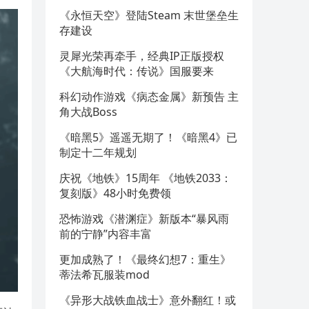
《永恒天空》登陆Steam 末世堡垒生
存建设
灵犀光荣再牵手，经典IP正版授权
《大航海时代：传说》国服要来
科幻动作游戏《病态金属》新预告 主
角大战Boss
《暗黑5》遥遥无期了！《暗黑4》已
制定十二年规划
庆祝《地铁》15周年 《地铁2033：
复刻版》48小时免费领
恐怖游戏《潜渊症》新版本“暴风雨
前的宁静”内容丰富
更加成熟了！《最终幻想7：重生》
蒂法希瓦服装mod
《异形大战铁血战士》意外翻红！或