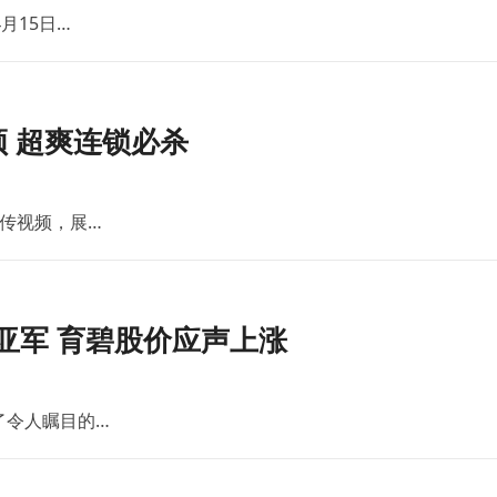
月15日…
 超爽连锁必杀
传视频，展…
亚军 育碧股价应声上涨
了令人瞩目的…