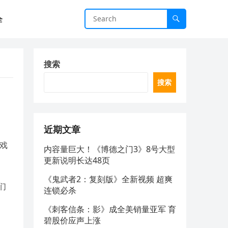
全
搜索
搜索
近期文章
游戏
内容量巨大！《博德之门3》8号大型
更新说明长达48页
《鬼武者2：复刻版》全新视频 超爽
们
连锁必杀
《刺客信条：影》成全美销量亚军 育
碧股价应声上涨