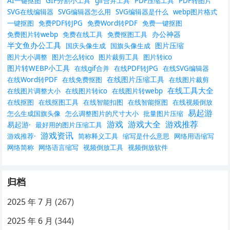
AI一键抠图
GIF分割小工具
gif合并工具
PDF压缩工具
PDF转图片
SVG在线编辑器
SVG编辑器怎么用
SVG编辑器是什么
webp图片格式
一键抠图
免费PDF转JPG
免费Word转PDF
免费一键抠图
办公神器
免费图片转webp
免费在线工具
免费抠图工具
半文鱼办公工具
图片压缩
国庆头像生成
国旗头像生成
图片大小调整
图片怎么转ico
图片裁剪工具
图片转ico
图片转WEBP小工具
在线gif合并
在线PDF转JPG
在线SVG编辑器
在线图片压缩工具
在线Word转PDF
在线免费抠图
在线图片裁剪
在线工具大全
在线图片调整大小
在线图片转ico
在线图片转webp
在线抠图
在线抠图工具
在线智能扣图
在线智能抠图
在线视频倒放
易起游
怎么生成国旗头像
怎么调整图片的尺寸大小
批量图片压缩
游戏
游戏大全
游戏推荐
易起游·
最好用的图片压缩工具
游戏资讯
游戏推荐·
简称释义工具
缩写是什么意思
网络用语缩写
网络简称
网络语言缩写
视频倒放工具
视频倒放软件
归档
2025 年 7 月
(267)
2025 年 6 月
(344)