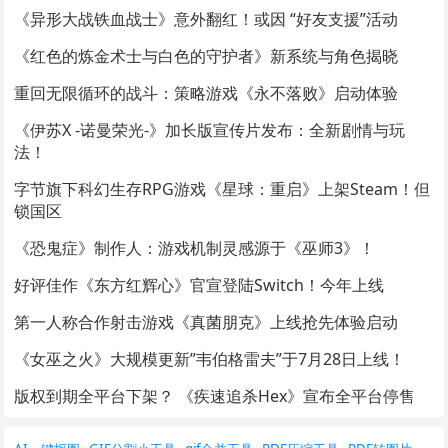
《异形大战铁血战士》意外翻红！或因 “好友支援”活动
《红色的炼金术士与白色的守护者》新系统与角色揭晓
重回无限循环的战斗：策略游戏《永不落败》启动体验
《伊苏X -诺曼荣光-》加长版宣传片发布：全新剧情与玩
法！
字节旗下科幻生存RPG游戏《星球：重启》上架Steam！但
锁国区
《恐鬼症》制作人：游戏机制灵感源于《巫师3》！
好评佳作《东方红辉心》官宣登陆Switch！今年上线
第一人称合作射击游戏《真菌朋克》上线抢先体验启动
《女巫之火》大规模更新”韦伯格雷夫”于7月28日上线！
版权到期全平台下架？ 《疾速追杀Hex》宣布全平台停售