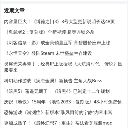
近期文章
内容量巨大！《博德之门3》8号大型更新说明长达48页
《鬼武者2：复刻版》全新视频 超爽连锁必杀
《刺客信条：影》成全美销量亚军 育碧股价应声上涨
《永恒天空》登陆Steam 末世堡垒生存建设
灵犀光荣再牵手，经典IP正版授权《大航海时代：传说》国
服要来
科幻动作游戏《病态金属》新预告 主角大战Boss
《暗黑5》遥遥无期了！《暗黑4》已制定十二年规划
庆祝《地铁》15周年 《地铁2033：复刻版》48小时免费领
恐怖游戏《潜渊症》新版本“暴风雨前的宁静”内容丰富
更加成熟了！《最终幻想7：重生》蒂法希瓦服装mod