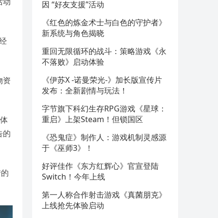
活动
因 “好友支援”活动
《红色的炼金术士与白色的守护者》
新系统与角色揭晓
经
重回无限循环的战斗：策略游戏《永
不落败》启动体验
《伊苏X -诺曼荣光-》加长版宣传片
物资
发布：全新剧情与玩法！
字节旗下科幻生存RPG游戏《星球：
重启》上架Steam！但锁国区
戏体
告的
《恐鬼症》制作人：游戏机制灵感源
于《巫师3》！
好评佳作《东方红辉心》官宣登陆
猎的
Switch！今年上线
第一人称合作射击游戏《真菌朋克》
上线抢先体验启动