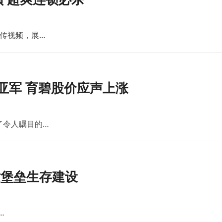
传视频，展…
亚军 育碧股价应声上涨
了令人瞩目的…
世堡垒生存建设
…