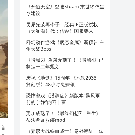
《永恒天空》登陆Steam 末世堡垒生
存建设
灵犀光荣再牵手，经典IP正版授权
《大航海时代：传说》国服要来
科幻动作游戏《病态金属》新预告 主
角大战Boss
《暗黑5》遥遥无期了！《暗黑4》已
制定十二年规划
庆祝《地铁》15周年 《地铁2033：
复刻版》48小时免费领
恐怖游戏《潜渊症》新版本“暴风雨
前的宁静”内容丰富
更加成熟了！《最终幻想7：重生》
蒂法希瓦服装mod
景音
《异形大战铁血战士》意外翻红！或