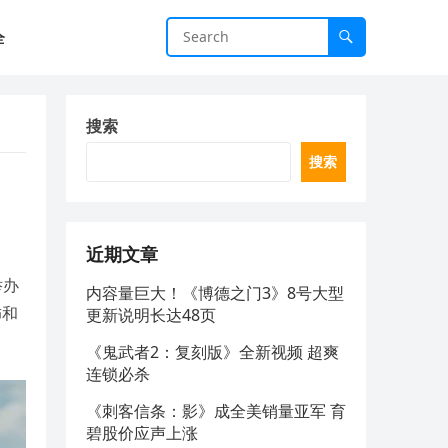
全
搜索
搜索
近期文章
举办
内容量巨大！《博德之门3》8号大型
饰和
更新说明长达48页
《鬼武者2：复刻版》全新视频 超爽
连锁必杀
《刺客信条：影》成全美销量亚军 育
碧股价应声上涨