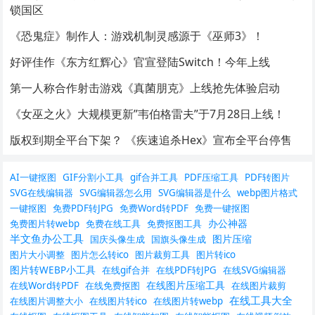
锁国区
《恐鬼症》制作人：游戏机制灵感源于《巫师3》！
好评佳作《东方红辉心》官宣登陆Switch！今年上线
第一人称合作射击游戏《真菌朋克》上线抢先体验启动
《女巫之火》大规模更新”韦伯格雷夫”于7月28日上线！
版权到期全平台下架？ 《疾速追杀Hex》宣布全平台停售
AI一键抠图
GIF分割小工具
gif合并工具
PDF压缩工具
PDF转图片
SVG在线编辑器
SVG编辑器怎么用
SVG编辑器是什么
webp图片格式
一键抠图
免费PDF转JPG
免费Word转PDF
免费一键抠图
办公神器
免费图片转webp
免费在线工具
免费抠图工具
半文鱼办公工具
图片压缩
国庆头像生成
国旗头像生成
图片大小调整
图片怎么转ico
图片裁剪工具
图片转ico
图片转WEBP小工具
在线gif合并
在线PDF转JPG
在线SVG编辑器
在线图片压缩工具
在线Word转PDF
在线免费抠图
在线图片裁剪
在线工具大全
在线图片调整大小
在线图片转ico
在线图片转webp