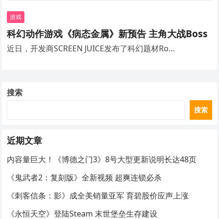
游戏
科幻动作游戏《病态金属》新预告 主角大战Boss
近日，开发商SCREEN JUICE发布了科幻题材Ro…
搜索
搜索
近期文章
内容量巨大！《博德之门3》8号大型更新说明长达48页
《鬼武者2：复刻版》全新视频 超爽连锁必杀
《刺客信条：影》成全美销量亚军 育碧股价应声上涨
《永恒天空》登陆Steam 末世堡垒生存建设