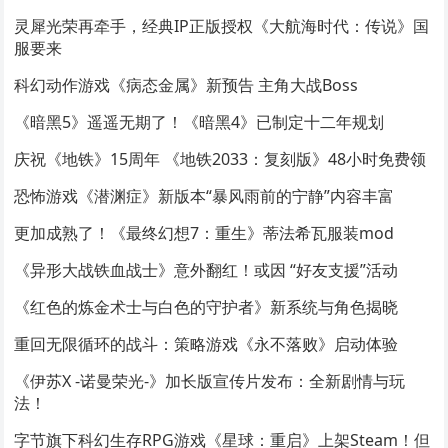
灵犀光荣再牵手，经典IP正版授权《大航海时代：传说》国
服要来
科幻动作游戏《病态金属》新预告 主角大战Boss
《暗黑5》遥遥无期了！《暗黑4》已制定十二年规划
庆祝《地铁》15周年 《地铁2033：复刻版》48小时免费领
恐怖游戏《潜渊症》新版本“暴风雨前的宁静”内容丰富
更加成熟了！《最终幻想7：重生》蒂法希瓦服装mod
《异形大战铁血战士》意外翻红！或因 “好友支援”活动
《红色的炼金术士与白色的守护者》新系统与角色揭晓
重回无限循环的战斗：策略游戏《永不落败》启动体验
《伊苏X -诺曼荣光-》加长版宣传片发布：全新剧情与玩
法！
字节旗下科幻生存RPG游戏《星球：重启》上架Steam！但