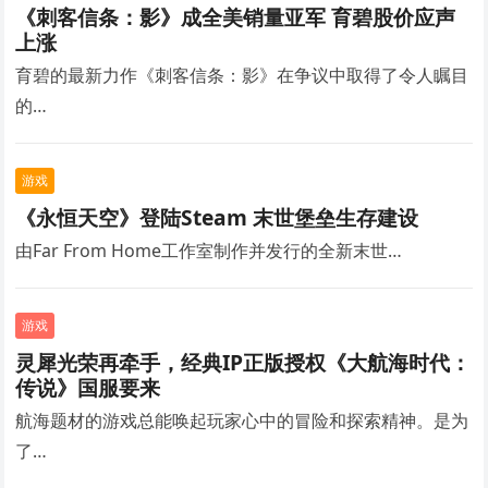
《刺客信条：影》成全美销量亚军 育碧股价应声
上涨
育碧的最新力作《刺客信条：影》在争议中取得了令人瞩目
的…
游戏
《永恒天空》登陆Steam 末世堡垒生存建设
由Far From Home工作室制作并发行的全新末世…
游戏
灵犀光荣再牵手，经典IP正版授权《大航海时代：
传说》国服要来
航海题材的游戏总能唤起玩家心中的冒险和探索精神。是为
了…